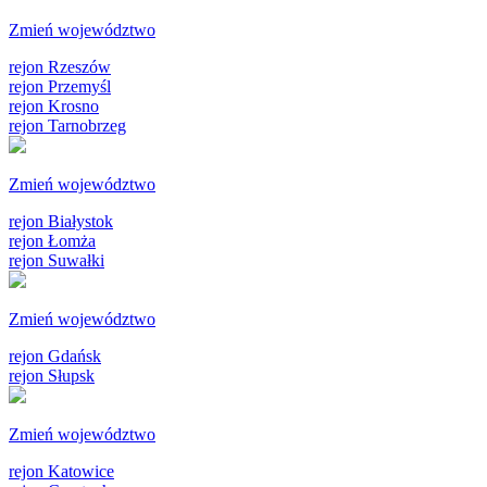
Zmień województwo
rejon Rzeszów
rejon Przemyśl
rejon Krosno
rejon Tarnobrzeg
Zmień województwo
rejon Białystok
rejon Łomża
rejon Suwałki
Zmień województwo
rejon Gdańsk
rejon Słupsk
Zmień województwo
rejon Katowice