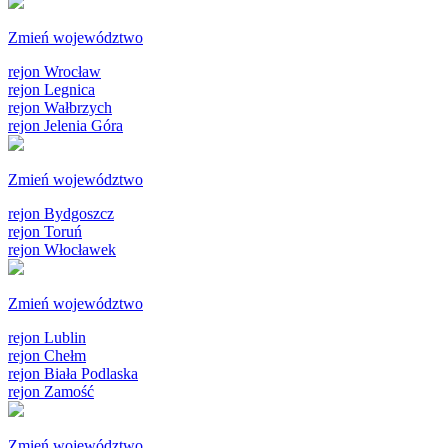
Zmień województwo
rejon Wrocław
rejon Legnica
rejon Wałbrzych
rejon Jelenia Góra
Zmień województwo
rejon Bydgoszcz
rejon Toruń
rejon Włocławek
Zmień województwo
rejon Lublin
rejon Chełm
rejon Biała Podlaska
rejon Zamość
Zmień województwo