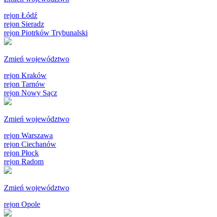
rejon Łódź
rejon Sieradz
rejon Piotrków Trybunalski
Zmień województwo
rejon Kraków
rejon Tarnów
rejon Nowy Sącz
Zmień województwo
rejon Warszawa
rejon Ciechanów
rejon Płock
rejon Radom
Zmień województwo
rejon Opole