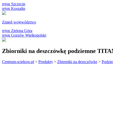
rejon Szczecin
rejon Koszalin
Zmień województwo
rejon Zielona Góra
rejon Gorzów Wielkopolski
Zbiorniki na deszczówkę podziemne TI
Centrum-sciekow.pl
>
Produkty
>
Zbiorniki na deszczówkę
>
Podzie