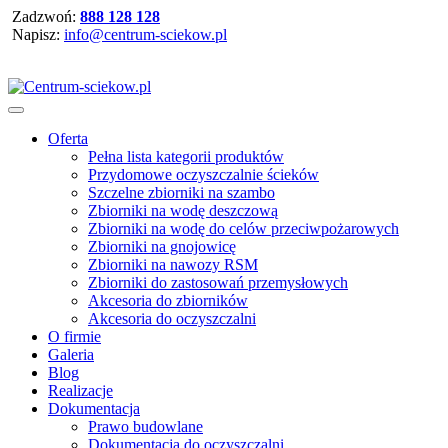
Zadzwoń:
888 128 128
Napisz:
info@centrum-sciekow.pl
Oferta
Pełna lista kategorii produktów
Przydomowe oczyszczalnie ścieków
Szczelne zbiorniki na szambo
Zbiorniki na wodę deszczową
Zbiorniki na wodę do celów przeciwpożarowych
Zbiorniki na gnojowicę
Zbiorniki na nawozy RSM
Zbiorniki do zastosowań przemysłowych
Akcesoria do zbiorników
Akcesoria do oczyszczalni
O firmie
Galeria
Blog
Realizacje
Dokumentacja
Prawo budowlane
Dokumentacja do oczyszczalni