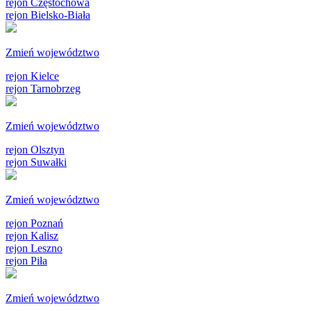
rejon Częstochowa
rejon Bielsko-Biała
Zmień województwo
rejon Kielce
rejon Tarnobrzeg
Zmień województwo
rejon Olsztyn
rejon Suwałki
Zmień województwo
rejon Poznań
rejon Kalisz
rejon Leszno
rejon Piła
Zmień województwo