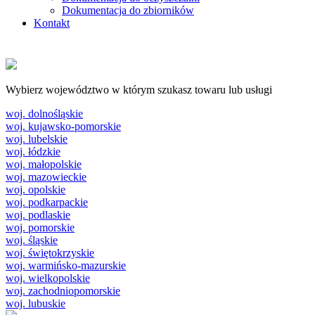
Dokumentacja do zbiorników
Kontakt
Wybierz województwo w którym szukasz towaru lub usługi
woj. dolnośląskie
woj. kujawsko-pomorskie
woj. lubelskie
woj. łódzkie
woj. małopolskie
woj. mazowieckie
woj. opolskie
woj. podkarpackie
woj. podlaskie
woj. pomorskie
woj. śląskie
woj. świętokrzyskie
woj. warmińsko-mazurskie
woj. wielkopolskie
woj. zachodniopomorskie
woj. lubuskie