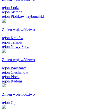
rejon Łódź
rejon Sieradz
rejon Piotrków Trybunalski
Zmień województwo
rejon Kraków
rejon Tarnów
rejon Nowy Sącz
Zmień województwo
rejon Warszawa
rejon Ciechanów
rejon Płock
rejon Radom
Zmień województwo
rejon Opole