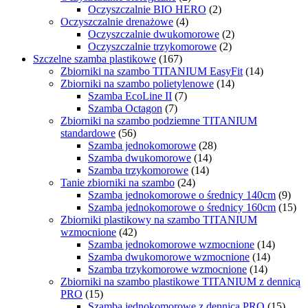
Oczyszczalnie BIO HERO
(2)
Oczyszczalnie drenażowe
(4)
Oczyszczalnie dwukomorowe
(2)
Oczyszczalnie trzykomorowe
(2)
Szczelne szamba plastikowe
(167)
Zbiorniki na szambo TITANIUM EasyFit
(14)
Zbiorniki na szambo polietylenowe
(14)
Szamba EcoLine II
(7)
Szamba Octagon
(7)
Zbiorniki na szambo podziemne TITANIUM
standardowe
(56)
Szamba jednokomorowe
(28)
Szamba dwukomorowe
(14)
Szamba trzykomorowe
(14)
Tanie zbiorniki na szambo
(24)
Szamba jednokomorowe o średnicy 140cm
(9)
Szamba jednokomorowe o średnicy 160cm
(15)
Zbiorniki plastikowy na szambo TITANIUM
wzmocnione
(42)
Szamba jednokomorowe wzmocnione
(14)
Szamba dwukomorowe wzmocnione
(14)
Szamba trzykomorowe wzmocnione
(14)
Zbiorniki na szambo plastikowe TITANIUM z dennicą
PRO
(15)
Szamba jednokomorowe z dennicą PRO
(15)