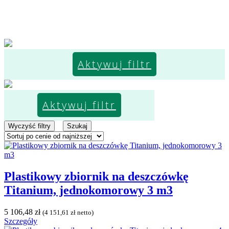
Aktywuj filtr
Aktywuj filtr
Wyczyść filtry
Szukaj
Plastikowy zbiornik na deszczówkę
Titanium, jednokomorowy 3 m3
5 106,48
zł
(
4 151,61
zł
netto)
Szczegóły