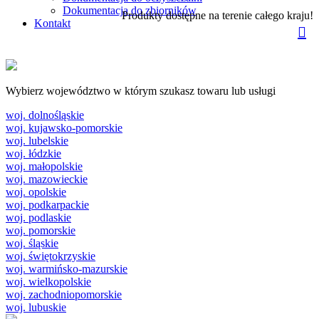
Dokumentacja do zbiorników
Produkty dostępne na terenie całego kraju!
Kontakt
Wybierz województwo w którym szukasz towaru lub usługi
woj. dolnośląskie
woj. kujawsko-pomorskie
woj. lubelskie
woj. łódzkie
woj. małopolskie
woj. mazowieckie
woj. opolskie
woj. podkarpackie
woj. podlaskie
woj. pomorskie
woj. śląskie
woj. świętokrzyskie
woj. warmińsko-mazurskie
woj. wielkopolskie
woj. zachodniopomorskie
woj. lubuskie