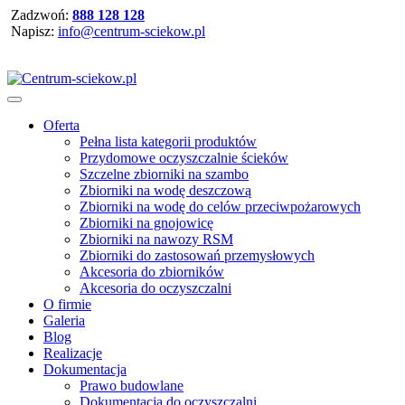
Zadzwoń:
888 128 128
Napisz:
info@centrum-sciekow.pl
Oferta
Pełna lista kategorii produktów
Przydomowe oczyszczalnie ścieków
Szczelne zbiorniki na szambo
Zbiorniki na wodę deszczową
Zbiorniki na wodę do celów przeciwpożarowych
Zbiorniki na gnojowicę
Zbiorniki na nawozy RSM
Zbiorniki do zastosowań przemysłowych
Akcesoria do zbiorników
Akcesoria do oczyszczalni
O firmie
Galeria
Blog
Realizacje
Dokumentacja
Prawo budowlane
Dokumentacja do oczyszczalni