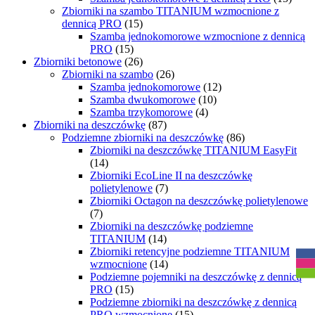
Zbiorniki na szambo TITANIUM wzmocnione z
dennicą PRO
(15)
Szamba jednokomorowe wzmocnione z dennicą
PRO
(15)
Zbiorniki betonowe
(26)
Zbiorniki na szambo
(26)
Szamba jednokomorowe
(12)
Szamba dwukomorowe
(10)
Szamba trzykomorowe
(4)
Zbiorniki na deszczówkę
(87)
Podziemne zbiorniki na deszczówkę
(86)
Zbiorniki na deszczówkę TITANIUM EasyFit
(14)
Zbiorniki EcoLine II na deszczówkę
polietylenowe
(7)
Zbiorniki Octagon na deszczówkę polietylenowe
(7)
Zbiorniki na deszczówkę podziemne
R
TITANIUM
(14)
Zbiorniki retencyjne podziemne TITANIUM
wzmocnione
(14)
Podziemne pojemniki na deszczówkę z dennicą
PRO
(15)
Podziemne zbiorniki na deszczówkę z dennicą
PRO wzmocnione
(15)