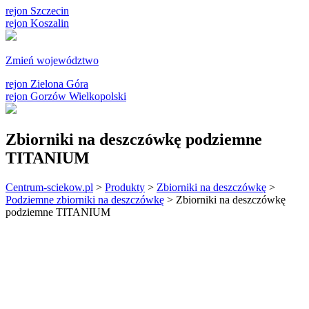
rejon Szczecin
rejon Koszalin
Zmień województwo
rejon Zielona Góra
rejon Gorzów Wielkopolski
Zbiorniki na deszczówkę podziemne
TITANIUM
Centrum-sciekow.pl
>
Produkty
>
Zbiorniki na deszczówkę
>
Podziemne zbiorniki na deszczówkę
>
Zbiorniki na deszczówkę
podziemne TITANIUM