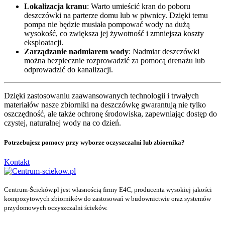
Lokalizacja kranu
: Warto umieścić kran do poboru
deszczówki na parterze domu lub w piwnicy. Dzięki temu
pompa nie będzie musiała pompować wody na dużą
wysokość, co zwiększa jej żywotność i zmniejsza koszty
eksploatacji.
Zarządzanie nadmiarem wody
: Nadmiar deszczówki
można bezpiecznie rozprowadzić za pomocą drenażu lub
odprowadzić do kanalizacji.
Dzięki zastosowaniu zaawansowanych technologii i trwałych
materiałów nasze zbiorniki na deszczówkę gwarantują nie tylko
oszczędność, ale także ochronę środowiska, zapewniając dostęp do
czystej, naturalnej wody na co dzień.
Potrzebujesz pomocy przy wyborze oczyszczalni lub zbiornika?
Kontakt
Centrum-Ścieków.pl jest własnością firmy E4C, producenta wysokiej jakości
kompozytowych zbiorników do zastosowań w budownictwie oraz systemów
przydomowych oczyszczalni ścieków.