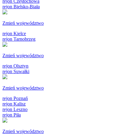
rejon Częstochowa
rejon Bielsko-Biała
Zmień województwo
rejon Kielce
rejon Tarnobrzeg
Zmień województwo
rejon Olsztyn
rejon Suwałki
Zmień województwo
rejon Poznań
rejon Kalisz
rejon Leszno
rejon Piła
Zmień województwo