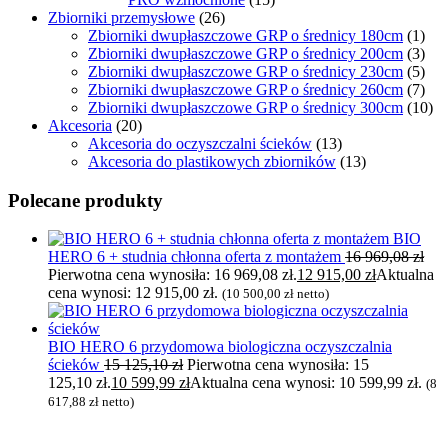
Zbiorniki przemysłowe
(26)
Zbiorniki dwupłaszczowe GRP o średnicy 180cm
(1)
Zbiorniki dwupłaszczowe GRP o średnicy 200cm
(3)
Zbiorniki dwupłaszczowe GRP o średnicy 230cm
(5)
Zbiorniki dwupłaszczowe GRP o średnicy 260cm
(7)
Zbiorniki dwupłaszczowe GRP o średnicy 300cm
(10)
Akcesoria
(20)
Akcesoria do oczyszczalni ścieków
(13)
Akcesoria do plastikowych zbiorników
(13)
Polecane produkty
BIO
HERO 6 + studnia chłonna oferta z montażem
16 969,08
zł
Pierwotna cena wynosiła: 16 969,08 zł.
12 915,00
zł
Aktualna
cena wynosi: 12 915,00 zł.
(
10 500,00
zł
netto)
BIO HERO 6 przydomowa biologiczna oczyszczalnia
ścieków
15 125,10
zł
Pierwotna cena wynosiła: 15
125,10 zł.
10 599,99
zł
Aktualna cena wynosi: 10 599,99 zł.
(
8
617,88
zł
netto)