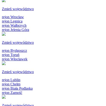
Zmień województwo
rejon Wrocław
rejon Legnica
rejon Wałbrzych
rejon Jelenia Góra
Zmień województwo
rejon Bydgoszcz
rejon Toruń
rejon Włocławek
Zmień województwo
rejon Lublin
rejon Chełm
rejon Biała Podlaska
rejon Zamość
Zmień województwo