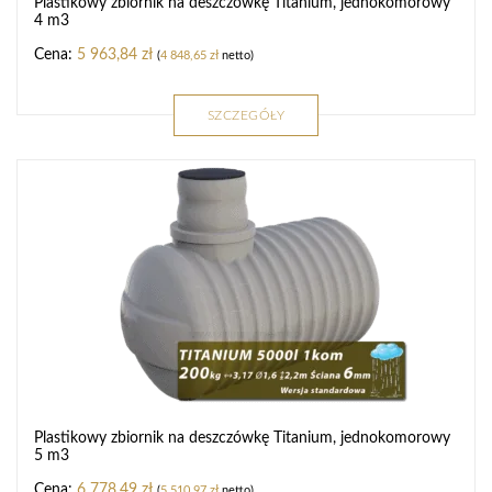
Plastikowy zbiornik na deszczówkę Titanium, jednokomorowy
4 m3
5 963,84
zł
(
4 848,65
zł
netto)
SZCZEGÓŁY
Plastikowy zbiornik na deszczówkę Titanium, jednokomorowy
5 m3
6 778,49
zł
(
5 510,97
zł
netto)