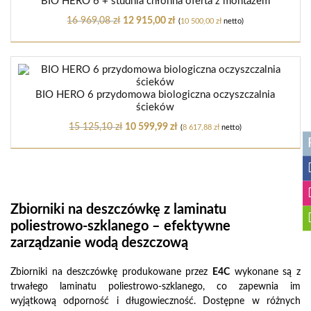
BIO HERO 6 + studnia chłonna oferta z montażem
16 969,08
zł
12 915,00
zł
(
10 500,00
zł
netto)
BIO HERO 6 przydomowa biologiczna oczyszczalnia
ścieków
15 125,10
zł
10 599,99
zł
(
8 617,88
zł
netto)
Zbiorniki na deszczówkę z laminatu
poliestrowo-szklanego – efektywne
zarządzanie wodą deszczową
Zbiorniki na deszczówkę produkowane przez
E4C
wykonane są z
trwałego laminatu poliestrowo-szklanego, co zapewnia im
wyjątkową odporność i długowieczność. Dostępne w różnych