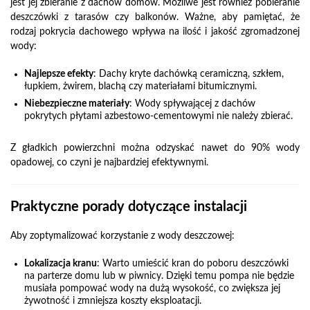
jest jej zbieranie z dachów domów. Możliwe jest również pobieranie
deszczówki z tarasów czy balkonów. Ważne, aby pamiętać, że
rodzaj pokrycia dachowego wpływa na ilość i jakość zgromadzonej
wody:
Najlepsze efekty
: Dachy kryte dachówką ceramiczną, szkłem,
łupkiem, żwirem, blachą czy materiałami bitumicznymi.
Niebezpieczne materiały
: Wody spływającej z dachów
pokrytych płytami azbestowo-cementowymi nie należy zbierać.
Z gładkich powierzchni można odzyskać nawet do 90% wody
opadowej, co czyni je najbardziej efektywnymi.
Praktyczne porady dotyczące instalacji
Aby zoptymalizować korzystanie z wody deszczowej:
Lokalizacja kranu
: Warto umieścić kran do poboru deszczówki
na parterze domu lub w piwnicy. Dzięki temu pompa nie będzie
musiała pompować wody na dużą wysokość, co zwiększa jej
żywotność i zmniejsza koszty eksploatacji.