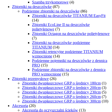
Szamba trzykomorowe
(4)
Zbiorniki na deszczówkę
(87)
Podziemne zbiorniki na deszczówkę
(86)
Zbiorniki na deszczówkę TITANIUM EasyFit
(14)
Zbiorniki EcoLine II na deszczówkę
polietylenowe
(7)
Zbiorniki Octagon na deszczówkę polietylenowe
(7)
Zbiorniki na deszczówkę podziemne
TITANIUM
(14)
Zbiorniki retencyjne podziemne TITANIUM
wzmocnione
(14)
Podziemne pojemniki na deszczówkę z dennicą
PRO
(15)
Podziemne zbiorniki na deszczówkę z dennicą
PRO wzmocnione
(15)
Zbiorniki przemysłowe
(26)
Zbiorniki dwupłaszczowe GRP o średnicy 180cm
(1)
Zbiorniki dwupłaszczowe GRP o średnicy 200cm
(3)
Zbiorniki dwupłaszczowe GRP o średnicy 230cm
(5)
Zbiorniki dwupłaszczowe GRP o średnicy 260cm
(7)
Zbiorniki dwupłaszczowe GRP o średnicy 300cm
(10)
Akcesoria
(20)
Akcesoria do oczyszczalni ścieków
(13)