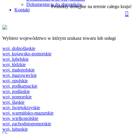
Dokumentacja do zbiorników
Produkty dostępne na terenie całego kraju!
Kontakt
Wybierz województwo w którym szukasz towaru lub usługi
woj. dolnośląskie
woj. kujawsko-pomorskie
woj. lubelskie
woj. łódzkie
woj. małopolskie
woj. mazowieckie
woj. opolskie
woj. podkarpackie
woj. podlaskie
woj. pomorskie
woj. śląskie
woj. świętokrzyskie
woj. warmińsko-mazurskie
woj. wielkopolskie
woj. zachodniopomorskie
woj. lubuskie