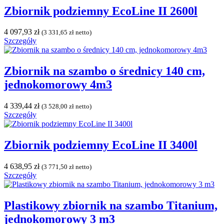
Zbiornik podziemny EcoLine II 2600l
4 097,93
zł
(
3 331,65
zł
netto)
Szczegóły
Zbiornik na szambo o średnicy 140 cm,
jednokomorowy 4m3
4 339,44
zł
(
3 528,00
zł
netto)
Szczegóły
Zbiornik podziemny EcoLine II 3400l
4 638,95
zł
(
3 771,50
zł
netto)
Szczegóły
Plastikowy zbiornik na szambo Titanium,
jednokomorowy 3 m3