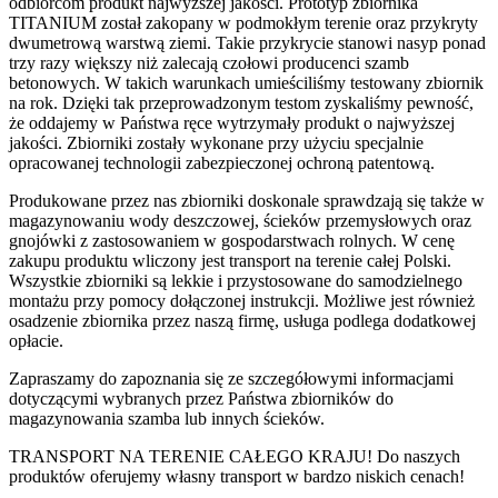
odbiorcom produkt najwyższej jakości. Prototyp zbiornika
TITANIUM został zakopany w podmokłym terenie oraz przykryty
dwumetrową warstwą ziemi. Takie przykrycie stanowi nasyp ponad
trzy razy większy niż zalecają czołowi producenci szamb
betonowych. W takich warunkach umieściliśmy testowany zbiornik
na rok. Dzięki tak przeprowadzonym testom zyskaliśmy pewność,
że oddajemy w Państwa ręce wytrzymały produkt o najwyższej
jakości. Zbiorniki zostały wykonane przy użyciu specjalnie
opracowanej technologii zabezpieczonej ochroną patentową.
Produkowane przez nas zbiorniki doskonale sprawdzają się także w
magazynowaniu wody deszczowej, ścieków przemysłowych oraz
gnojówki z zastosowaniem w gospodarstwach rolnych. W cenę
zakupu produktu wliczony jest transport na terenie całej Polski.
Wszystkie zbiorniki są lekkie i przystosowane do samodzielnego
montażu przy pomocy dołączonej instrukcji. Możliwe jest również
osadzenie zbiornika przez naszą firmę, usługa podlega dodatkowej
opłacie.
Zapraszamy do zapoznania się ze szczegółowymi informacjami
dotyczącymi wybranych przez Państwa zbiorników do
magazynowania szamba lub innych ścieków.
TRANSPORT NA TERENIE CAŁEGO KRAJU! Do naszych
produktów oferujemy własny transport w bardzo niskich cenach!