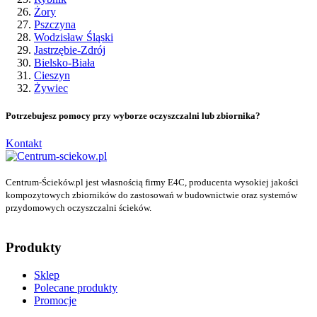
Żory
Pszczyna
Wodzisław Śląski
Jastrzębie-Zdrój
Bielsko-Biała
Cieszyn
Żywiec
Potrzebujesz pomocy przy wyborze oczyszczalni lub zbiornika?
Kontakt
Centrum-Ścieków.pl jest własnością firmy E4C, producenta wysokiej jakości
kompozytowych zbiorników do zastosowań w budownictwie oraz systemów
przydomowych oczyszczalni ścieków.
Produkty
Sklep
Polecane produkty
Promocje