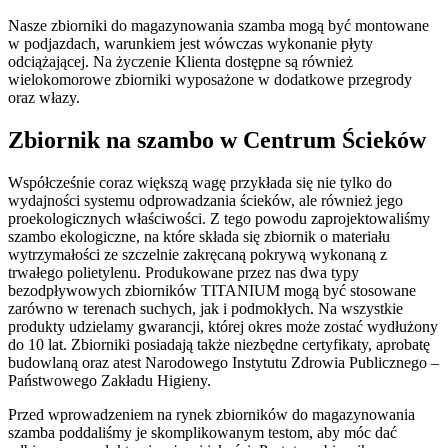
Nasze zbiorniki do magazynowania szamba mogą być montowane
w podjazdach, warunkiem jest wówczas wykonanie płyty
odciążającej. Na życzenie Klienta dostępne są również
wielokomorowe zbiorniki wyposażone w dodatkowe przegrody
oraz włazy.
Zbiornik na szambo
w Centrum Ścieków
Współcześnie coraz większą wagę przykłada się nie tylko do
wydajności systemu odprowadzania ścieków, ale również jego
proekologicznych właściwości. Z tego powodu zaprojektowaliśmy
szambo ekologiczne, na które składa się zbiornik o materiału
wytrzymałości ze szczelnie zakręcaną pokrywą wykonaną z
trwałego polietylenu. Produkowane przez nas dwa typy
bezodpływowych zbiorników TITANIUM mogą być stosowane
zarówno w terenach suchych, jak i podmokłych. Na wszystkie
produkty udzielamy gwarancji, której okres może zostać wydłużony
do 10 lat. Zbiorniki posiadają także niezbędne certyfikaty, aprobatę
budowlaną oraz atest Narodowego Instytutu Zdrowia Publicznego –
Państwowego Zakładu Higieny.
Przed wprowadzeniem na rynek zbiorników do magazynowania
szamba poddaliśmy je skomplikowanym testom, aby móc dać