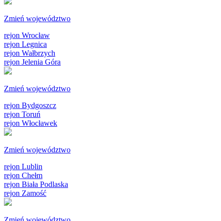
Zmień województwo
rejon Wrocław
rejon Legnica
rejon Wałbrzych
rejon Jelenia Góra
Zmień województwo
rejon Bydgoszcz
rejon Toruń
rejon Włocławek
Zmień województwo
rejon Lublin
rejon Chełm
rejon Biała Podlaska
rejon Zamość
Zmień województwo