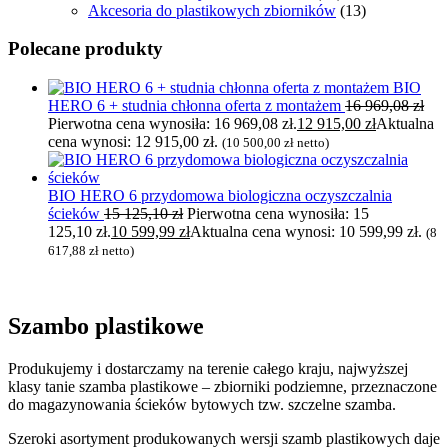
Akcesoria do plastikowych zbiorników
(13)
Polecane produkty
BIO
HERO 6 + studnia chłonna oferta z montażem
16 969,08
zł
Pierwotna cena wynosiła: 16 969,08 zł.
12 915,00
zł
Aktualna
cena wynosi: 12 915,00 zł.
(
10 500,00
zł
netto)
BIO HERO 6 przydomowa biologiczna oczyszczalnia
ścieków
15 125,10
zł
Pierwotna cena wynosiła: 15
125,10 zł.
10 599,99
zł
Aktualna cena wynosi: 10 599,99 zł.
(
8
617,88
zł
netto)
Szambo plastikowe
Produkujemy i dostarczamy na terenie całego kraju, najwyższej
klasy tanie szamba plastikowe – zbiorniki podziemne, przeznaczone
do magazynowania ścieków bytowych tzw. szczelne szamba.
Szeroki asortyment produkowanych wersji szamb plastikowych daje