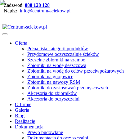
Zadzwoń:
888 128 128
Napisz:
info@centrum-sciekow.pl
Oferta
Pełna lista kategorii produktów
Przydomowe oczyszczalnie ścieków
Szczelne zbiorniki na szambo
Zbiorniki na wodę deszczową
Zbiorniki na wodę do celów przeciwpożarowych
Zbiorniki na gnojowicę
Zbiorniki na nawozy RSM
Zbiorniki do zastosowań przemysłowych
Akcesoria do zbiorników
Akcesoria do oczyszczalni
O firmie
Galeria
Blog
Realizacje
Dokumentacja
Prawo budowlane
Dokumentacja do oczyszczalni