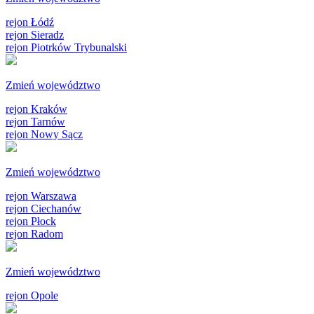
rejon Łódź
rejon Sieradz
rejon Piotrków Trybunalski
Zmień województwo
rejon Kraków
rejon Tarnów
rejon Nowy Sącz
Zmień województwo
rejon Warszawa
rejon Ciechanów
rejon Płock
rejon Radom
Zmień województwo
rejon Opole