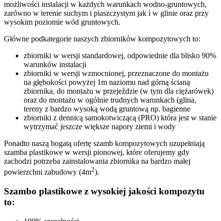
możliwości instalacji w każdych warunkach wodno-gruntowych,
zarówno w terenie suchym i piaszczystym jak i w glinie oraz przy
wysokim poziomie wód gruntowych.
Główne podkategorie naszych zbiorników kompozytowych to:
zbiorniki w wersji standardowej, odpowiednie dla blisko 90%
warunków instalacji
zbiorniki w wersji wzmocnionej, przeznaczone do montażu
na głębokości powyżej 1m naziomu nad górną ścianą
zbiornika, do montażu w przejeździe (w tym dla ciężarówek)
oraz do montażu w ogólnie trudnych warunkach (glina,
tereny z bardzo wysoką wodą gruntową np. bagienne
zbiorniki z dennicą samokotwiczącą (PRO) która jest w stanie
wytrzymać jeszcze większe napory ziemi i wody
Ponadto naszą bogatą ofertę szamb kompozytowych uzupełniają
szamba plastikowe w wersji pionowej, które oferujemy gdy
zachodzi potrzeba zainstalowania zbiornika na bardzo małej
2
powierzchni zabudowy (4m
).
Szambo plastikowe z wysokiej jakości kompozytu
to: