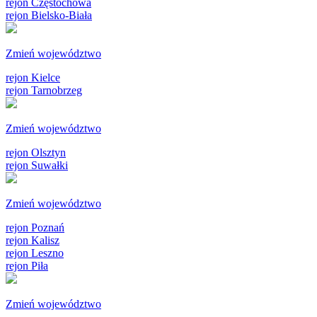
rejon Częstochowa
rejon Bielsko-Biała
Zmień województwo
rejon Kielce
rejon Tarnobrzeg
Zmień województwo
rejon Olsztyn
rejon Suwałki
Zmień województwo
rejon Poznań
rejon Kalisz
rejon Leszno
rejon Piła
Zmień województwo