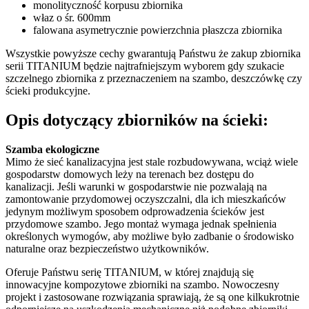
monolityczność korpusu zbiornika
właz o śr. 600mm
falowana asymetrycznie powierzchnia płaszcza zbiornika
Wszystkie powyższe cechy gwarantują Państwu że zakup zbiornika
serii TITANIUM będzie najtrafniejszym wyborem gdy szukacie
szczelnego zbiornika z przeznaczeniem na szambo, deszczówkę czy
ścieki produkcyjne.
Opis dotyczący zbiorników na ścieki:
Szamba ekologiczne
Mimo że sieć kanalizacyjna jest stale rozbudowywana, wciąż wiele
gospodarstw domowych leży na terenach bez dostępu do
kanalizacji. Jeśli warunki w gospodarstwie nie pozwalają na
zamontowanie przydomowej oczyszczalni, dla ich mieszkańców
jedynym możliwym sposobem odprowadzenia ścieków jest
przydomowe szambo. Jego montaż wymaga jednak spełnienia
określonych wymogów, aby możliwe było zadbanie o środowisko
naturalne oraz bezpieczeństwo użytkowników.
Oferuje Państwu serię TITANIUM, w której znajdują się
innowacyjne kompozytowe zbiorniki na szambo. Nowoczesny
projekt i zastosowane rozwiązania sprawiają, że są one kilkukrotnie