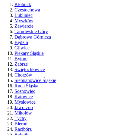
Kłobuck
Częstochowa
Lubliniec
Myszków
Zawiercie
Tarnowskie Góry
Dąbrowa Górnicza
Będzin
Gliwice
Piekary Śląskie
Bytom
Zabrze
Świętochłowice
Chorzów
Siemianowice Śląskie
Ruda Śląska
Sosnowiec
Katowice
Mysłowice
Jaworzno
Mikołów
Tychy
Bieruń
Racibórz
Rybnik