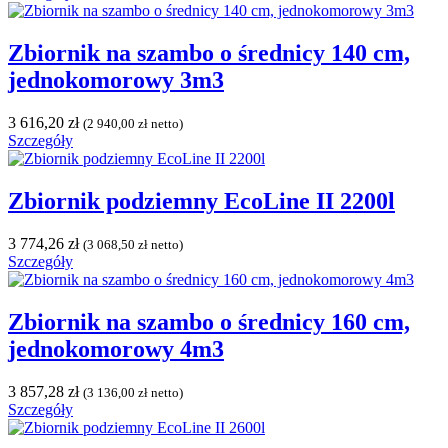
Zbiornik na szambo o średnicy 140 cm,
jednokomorowy 3m3
3 616,20
zł
(
2 940,00
zł
netto)
Szczegóły
Zbiornik podziemny EcoLine II 2200l
3 774,26
zł
(
3 068,50
zł
netto)
Szczegóły
Zbiornik na szambo o średnicy 160 cm,
jednokomorowy 4m3
3 857,28
zł
(
3 136,00
zł
netto)
Szczegóły