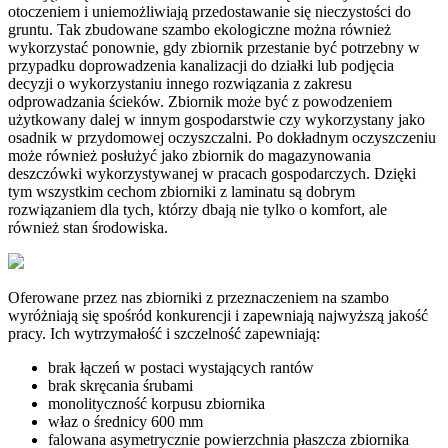
otoczeniem i uniemożliwiają przedostawanie się nieczystości do
gruntu. Tak zbudowane szambo ekologiczne można również
wykorzystać ponownie, gdy zbiornik przestanie być potrzebny w
przypadku doprowadzenia kanalizacji do działki lub podjęcia
decyzji o wykorzystaniu innego rozwiązania z zakresu
odprowadzania ścieków. Zbiornik może być z powodzeniem
użytkowany dalej w innym gospodarstwie czy wykorzystany jako
osadnik w przydomowej oczyszczalni. Po dokładnym oczyszczeniu
może również posłużyć jako zbiornik do magazynowania
deszczówki wykorzystywanej w pracach gospodarczych. Dzięki
tym wszystkim cechom zbiorniki z laminatu są dobrym
rozwiązaniem dla tych, którzy dbają nie tylko o komfort, ale
również stan środowiska.
Oferowane przez nas zbiorniki z przeznaczeniem na szambo
wyróżniają się spośród konkurencji i zapewniają najwyższą jakość
pracy. Ich wytrzymałość i szczelność zapewniają:
brak łączeń w postaci wystających rantów
brak skręcania śrubami
monolityczność korpusu zbiornika
właz o średnicy 600 mm
falowana asymetrycznie powierzchnia płaszcza zbiornika