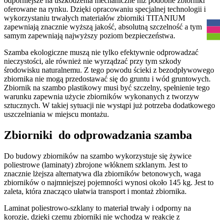
odporniejsze na uszkodzenia mechaniczne niż podobne zbiorniki
R
oferowane na rynku. Dzięki opracowaniu specjalnej technologii i
wykorzystaniu trwałych materiałów zbiorniki TITANIUM
zapewniają znacznie wyższą jakość, absolutną szczelność a tym
samym zapewniają najwyższy poziom bezpieczeństwa.
Szamba ekologiczne muszą nie tylko efektywnie odprowadzać
nieczystości, ale również nie wyrządzać przy tym szkody
środowisku naturalnemu. Z tego powodu ścieki z bezodpływowego
zbiornika nie mogą przedostawać się do gruntu i wód gruntowych.
Zbiornik na szambo plastikowy musi być szczelny, spełnienie tego
warunku zapewnia użycie zbiorników wykonanych z tworzyw
sztucznych. W takiej sytuacji nie wystąpi już potrzeba dodatkowego
uszczelniania w miejscu montażu.
Zbiorniki
do odprowadzania szamba
Do budowy zbiorników na szambo wykorzystuje się żywice
poliestrowe (laminaty) zbrojone włóknem szklanym. Jest to
znacznie lżejsza alternatywa dla zbiorników betonowych, waga
zbiorników o najmniejszej pojemności wynosi około 145 kg. Jest to
zaleta, która znacząco ułatwia transport i montaż zbiornika.
Laminat poliestrowo-szklany to materiał trwały i odporny na
korozję, dzięki czemu zbiorniki nie wchodzą w reakcje z