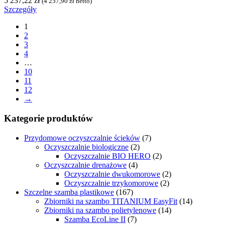
5 237,22
zł
(
4 257,90
zł
netto)
Szczegóły
1
2
3
4
…
10
11
12
→
Kategorie produktów
Przydomowe oczyszczalnie ścieków
(7)
Oczyszczalnie biologiczne
(2)
Oczyszczalnie BIO HERO
(2)
Oczyszczalnie drenażowe
(4)
Oczyszczalnie dwukomorowe
(2)
Oczyszczalnie trzykomorowe
(2)
Szczelne szamba plastikowe
(167)
Zbiorniki na szambo TITANIUM EasyFit
(14)
Zbiorniki na szambo polietylenowe
(14)
Szamba EcoLine II
(7)