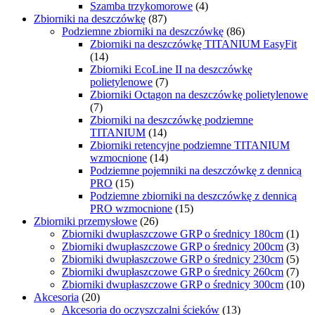
Szamba trzykomorowe
(4)
Zbiorniki na deszczówkę
(87)
Podziemne zbiorniki na deszczówkę
(86)
Zbiorniki na deszczówkę TITANIUM EasyFit
(14)
Zbiorniki EcoLine II na deszczówkę
polietylenowe
(7)
Zbiorniki Octagon na deszczówkę polietylenowe
(7)
Zbiorniki na deszczówkę podziemne
TITANIUM
(14)
Zbiorniki retencyjne podziemne TITANIUM
wzmocnione
(14)
Podziemne pojemniki na deszczówkę z dennicą
PRO
(15)
Podziemne zbiorniki na deszczówkę z dennicą
PRO wzmocnione
(15)
Zbiorniki przemysłowe
(26)
Zbiorniki dwupłaszczowe GRP o średnicy 180cm
(1)
Zbiorniki dwupłaszczowe GRP o średnicy 200cm
(3)
Zbiorniki dwupłaszczowe GRP o średnicy 230cm
(5)
Zbiorniki dwupłaszczowe GRP o średnicy 260cm
(7)
Zbiorniki dwupłaszczowe GRP o średnicy 300cm
(10)
Akcesoria
(20)
Akcesoria do oczyszczalni ścieków
(13)