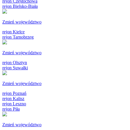
rejon Częstochowa
rejon Bielsko-Biała
Zmień województwo
rejon Kielce
rejon Tarnobrzeg
Zmień województwo
rejon Olsztyn
rejon Suwałki
Zmień województwo
rejon Poznań
rejon Kalisz
rejon Leszno
rejon Piła
Zmień województwo