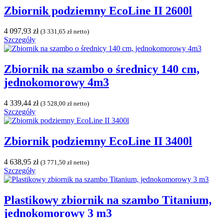
Zbiornik podziemny EcoLine II 2600l
4 097,93
zł
(
3 331,65
zł
netto)
Szczegóły
Zbiornik na szambo o średnicy 140 cm,
jednokomorowy 4m3
4 339,44
zł
(
3 528,00
zł
netto)
Szczegóły
Zbiornik podziemny EcoLine II 3400l
4 638,95
zł
(
3 771,50
zł
netto)
Szczegóły
Plastikowy zbiornik na szambo Titanium,
jednokomorowy 3 m3