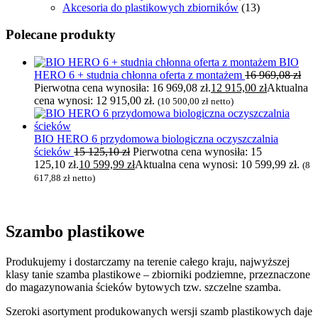
Akcesoria do plastikowych zbiorników
(13)
Polecane produkty
BIO
HERO 6 + studnia chłonna oferta z montażem
16 969,08
zł
Pierwotna cena wynosiła: 16 969,08 zł.
12 915,00
zł
Aktualna
cena wynosi: 12 915,00 zł.
(
10 500,00
zł
netto)
BIO HERO 6 przydomowa biologiczna oczyszczalnia
ścieków
15 125,10
zł
Pierwotna cena wynosiła: 15
125,10 zł.
10 599,99
zł
Aktualna cena wynosi: 10 599,99 zł.
(
8
617,88
zł
netto)
Szambo plastikowe
Produkujemy i dostarczamy na terenie całego kraju, najwyższej
klasy tanie szamba plastikowe – zbiorniki podziemne, przeznaczone
do magazynowania ścieków bytowych tzw. szczelne szamba.
Szeroki asortyment produkowanych wersji szamb plastikowych daje