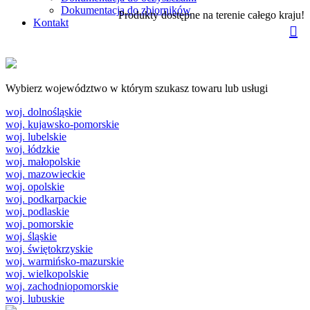
Dokumentacja do zbiorników
Produkty dostępne na terenie całego kraju!
Kontakt
Wybierz województwo w którym szukasz towaru lub usługi
woj. dolnośląskie
woj. kujawsko-pomorskie
woj. lubelskie
woj. łódzkie
woj. małopolskie
woj. mazowieckie
woj. opolskie
woj. podkarpackie
woj. podlaskie
woj. pomorskie
woj. śląskie
woj. świętokrzyskie
woj. warmińsko-mazurskie
woj. wielkopolskie
woj. zachodniopomorskie
woj. lubuskie