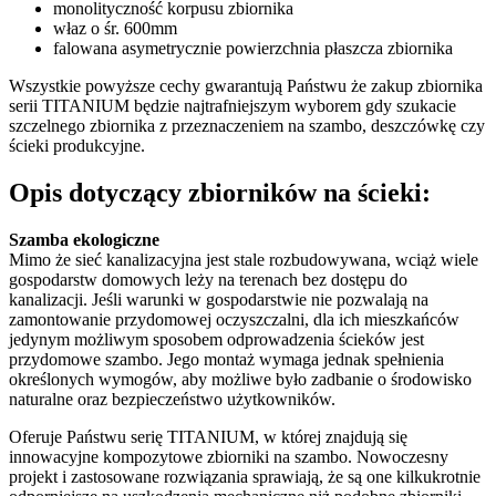
monolityczność korpusu zbiornika
właz o śr. 600mm
falowana asymetrycznie powierzchnia płaszcza zbiornika
Wszystkie powyższe cechy gwarantują Państwu że zakup zbiornika
serii TITANIUM będzie najtrafniejszym wyborem gdy szukacie
szczelnego zbiornika z przeznaczeniem na szambo, deszczówkę czy
ścieki produkcyjne.
Opis dotyczący zbiorników na ścieki:
Szamba ekologiczne
Mimo że sieć kanalizacyjna jest stale rozbudowywana, wciąż wiele
gospodarstw domowych leży na terenach bez dostępu do
kanalizacji. Jeśli warunki w gospodarstwie nie pozwalają na
zamontowanie przydomowej oczyszczalni, dla ich mieszkańców
jedynym możliwym sposobem odprowadzenia ścieków jest
przydomowe szambo. Jego montaż wymaga jednak spełnienia
określonych wymogów, aby możliwe było zadbanie o środowisko
naturalne oraz bezpieczeństwo użytkowników.
Oferuje Państwu serię TITANIUM, w której znajdują się
innowacyjne kompozytowe zbiorniki na szambo. Nowoczesny
projekt i zastosowane rozwiązania sprawiają, że są one kilkukrotnie