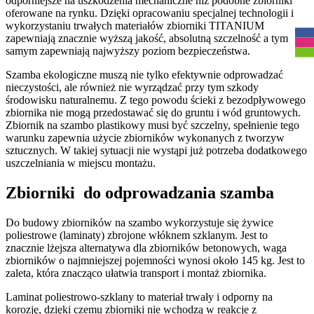
odporniejsze na uszkodzenia mechaniczne niż podobne zbiorniki
R
oferowane na rynku. Dzięki opracowaniu specjalnej technologii i
wykorzystaniu trwałych materiałów zbiorniki TITANIUM
zapewniają znacznie wyższą jakość, absolutną szczelność a tym
samym zapewniają najwyższy poziom bezpieczeństwa.
Szamba ekologiczne muszą nie tylko efektywnie odprowadzać
nieczystości, ale również nie wyrządzać przy tym szkody
środowisku naturalnemu. Z tego powodu ścieki z bezodpływowego
zbiornika nie mogą przedostawać się do gruntu i wód gruntowych.
Zbiornik na szambo plastikowy musi być szczelny, spełnienie tego
warunku zapewnia użycie zbiorników wykonanych z tworzyw
sztucznych. W takiej sytuacji nie wystąpi już potrzeba dodatkowego
uszczelniania w miejscu montażu.
Zbiorniki
do odprowadzania szamba
Do budowy zbiorników na szambo wykorzystuje się żywice
poliestrowe (laminaty) zbrojone włóknem szklanym. Jest to
znacznie lżejsza alternatywa dla zbiorników betonowych, waga
zbiorników o najmniejszej pojemności wynosi około 145 kg. Jest to
zaleta, która znacząco ułatwia transport i montaż zbiornika.
Laminat poliestrowo-szklany to materiał trwały i odporny na
korozję, dzięki czemu zbiorniki nie wchodzą w reakcje z