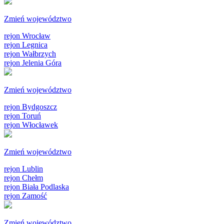
Zmień województwo
rejon Wrocław
rejon Legnica
rejon Wałbrzych
rejon Jelenia Góra
Zmień województwo
rejon Bydgoszcz
rejon Toruń
rejon Włocławek
Zmień województwo
rejon Lublin
rejon Chełm
rejon Biała Podlaska
rejon Zamość
Zmień województwo