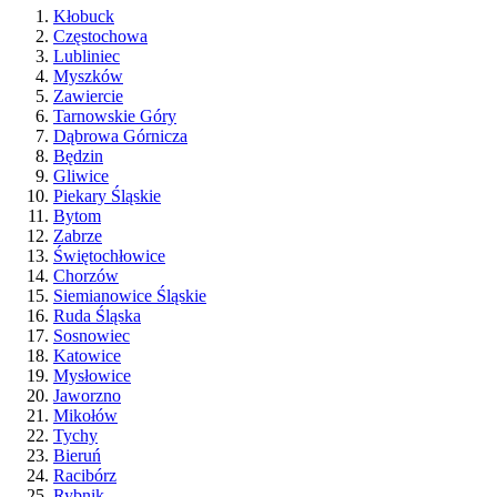
Kłobuck
Częstochowa
Lubliniec
Myszków
Zawiercie
Tarnowskie Góry
Dąbrowa Górnicza
Będzin
Gliwice
Piekary Śląskie
Bytom
Zabrze
Świętochłowice
Chorzów
Siemianowice Śląskie
Ruda Śląska
Sosnowiec
Katowice
Mysłowice
Jaworzno
Mikołów
Tychy
Bieruń
Racibórz
Rybnik