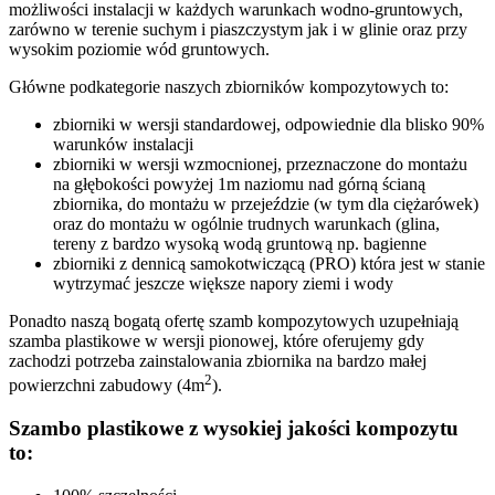
możliwości instalacji w każdych warunkach wodno-gruntowych,
zarówno w terenie suchym i piaszczystym jak i w glinie oraz przy
wysokim poziomie wód gruntowych.
Główne podkategorie naszych zbiorników kompozytowych to:
zbiorniki w wersji standardowej, odpowiednie dla blisko 90%
warunków instalacji
zbiorniki w wersji wzmocnionej, przeznaczone do montażu
na głębokości powyżej 1m naziomu nad górną ścianą
zbiornika, do montażu w przejeździe (w tym dla ciężarówek)
oraz do montażu w ogólnie trudnych warunkach (glina,
tereny z bardzo wysoką wodą gruntową np. bagienne
zbiorniki z dennicą samokotwiczącą (PRO) która jest w stanie
wytrzymać jeszcze większe napory ziemi i wody
Ponadto naszą bogatą ofertę szamb kompozytowych uzupełniają
szamba plastikowe w wersji pionowej, które oferujemy gdy
zachodzi potrzeba zainstalowania zbiornika na bardzo małej
2
powierzchni zabudowy (4m
).
Szambo plastikowe z wysokiej jakości kompozytu
to: