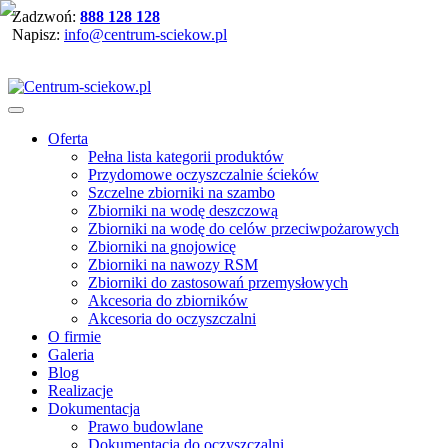
Zadzwoń:
888 128 128
Napisz:
info@centrum-sciekow.pl
Oferta
Pełna lista kategorii produktów
Przydomowe oczyszczalnie ścieków
Szczelne zbiorniki na szambo
Zbiorniki na wodę deszczową
Zbiorniki na wodę do celów przeciwpożarowych
Zbiorniki na gnojowicę
Zbiorniki na nawozy RSM
Zbiorniki do zastosowań przemysłowych
Akcesoria do zbiorników
Akcesoria do oczyszczalni
O firmie
Galeria
Blog
Realizacje
Dokumentacja
Prawo budowlane
Dokumentacja do oczyszczalni