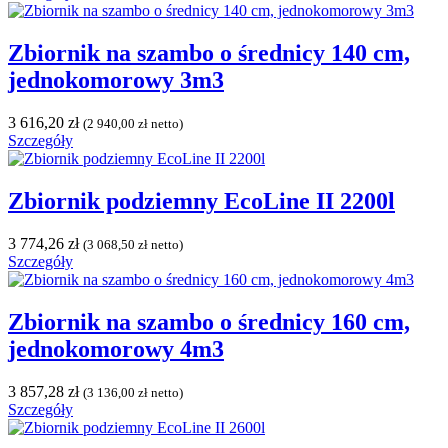
Zbiornik na szambo o średnicy 140 cm,
jednokomorowy 3m3
3 616,20
zł
(
2 940,00
zł
netto)
Szczegóły
Zbiornik podziemny EcoLine II 2200l
3 774,26
zł
(
3 068,50
zł
netto)
Szczegóły
Zbiornik na szambo o średnicy 160 cm,
jednokomorowy 4m3
3 857,28
zł
(
3 136,00
zł
netto)
Szczegóły