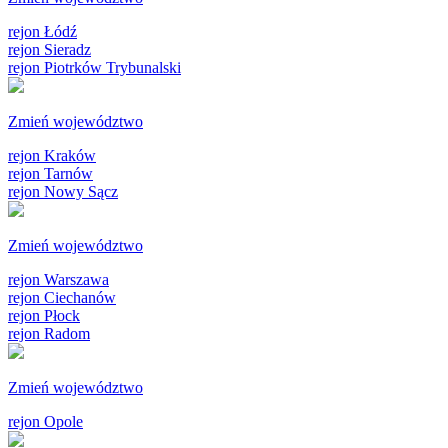
rejon Łódź
rejon Sieradz
rejon Piotrków Trybunalski
Zmień województwo
rejon Kraków
rejon Tarnów
rejon Nowy Sącz
Zmień województwo
rejon Warszawa
rejon Ciechanów
rejon Płock
rejon Radom
Zmień województwo
rejon Opole