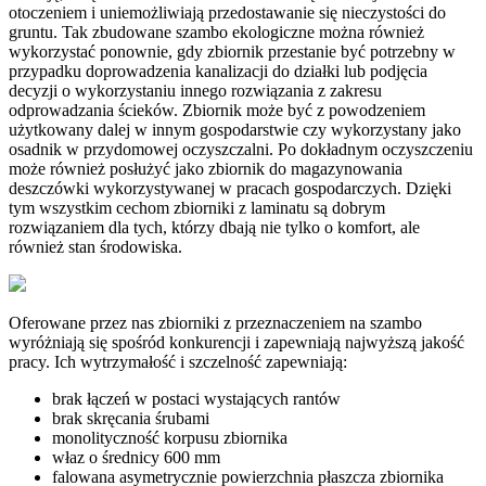
otoczeniem i uniemożliwiają przedostawanie się nieczystości do
gruntu. Tak zbudowane szambo ekologiczne można również
wykorzystać ponownie, gdy zbiornik przestanie być potrzebny w
przypadku doprowadzenia kanalizacji do działki lub podjęcia
decyzji o wykorzystaniu innego rozwiązania z zakresu
odprowadzania ścieków. Zbiornik może być z powodzeniem
użytkowany dalej w innym gospodarstwie czy wykorzystany jako
osadnik w przydomowej oczyszczalni. Po dokładnym oczyszczeniu
może również posłużyć jako zbiornik do magazynowania
deszczówki wykorzystywanej w pracach gospodarczych. Dzięki
tym wszystkim cechom zbiorniki z laminatu są dobrym
rozwiązaniem dla tych, którzy dbają nie tylko o komfort, ale
również stan środowiska.
Oferowane przez nas zbiorniki z przeznaczeniem na szambo
wyróżniają się spośród konkurencji i zapewniają najwyższą jakość
pracy. Ich wytrzymałość i szczelność zapewniają:
brak łączeń w postaci wystających rantów
brak skręcania śrubami
monolityczność korpusu zbiornika
właz o średnicy 600 mm
falowana asymetrycznie powierzchnia płaszcza zbiornika