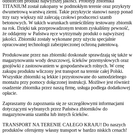
odbiorcom produkt najwyższej jakości. Prototyp zbiornika
TITANIUM został zakopany w podmokłym terenie oraz przykryty
dwumetrową warstwą ziemi. Takie przykrycie stanowi nasyp ponad
trzy razy większy niż zalecają czołowi producenci szamb
betonowych. W takich warunkach umieściliśmy testowany zbiornik
na rok. Dzięki tak przeprowadzonym testom zyskaliśmy pewność,
że oddajemy w Państwa ręce wytrzymały produkt o najwyższej
jakości. Zbiorniki zostały wykonane przy użyciu specjalnie
opracowanej technologii zabezpieczonej ochroną patentową.
Produkowane przez nas zbiorniki doskonale sprawdzają się także w
magazynowaniu wody deszczowej, ścieków przemysłowych oraz
gnojówki z zastosowaniem w gospodarstwach rolnych. W cenę
zakupu produktu wliczony jest transport na terenie całej Polski.
Wszystkie zbiorniki są lekkie i przystosowane do samodzielnego
montażu przy pomocy dołączonej instrukcji. Możliwe jest również
osadzenie zbiornika przez naszą firmę, usługa podlega dodatkowej
opłacie.
Zapraszamy do zapoznania się ze szczegółowymi informacjami
dotyczącymi wybranych przez Państwa zbiorników do
magazynowania szamba lub innych ścieków.
TRANSPORT NA TERENIE CAŁEGO KRAJU! Do naszych
produktów oferujemy własny transport w bardzo niskich cenach!