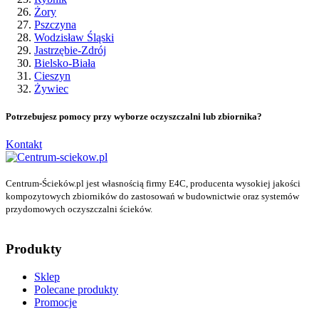
Żory
Pszczyna
Wodzisław Śląski
Jastrzębie-Zdrój
Bielsko-Biała
Cieszyn
Żywiec
Potrzebujesz pomocy przy wyborze oczyszczalni lub zbiornika?
Kontakt
Centrum-Ścieków.pl jest własnością firmy E4C, producenta wysokiej jakości
kompozytowych zbiorników do zastosowań w budownictwie oraz systemów
przydomowych oczyszczalni ścieków.
Produkty
Sklep
Polecane produkty
Promocje