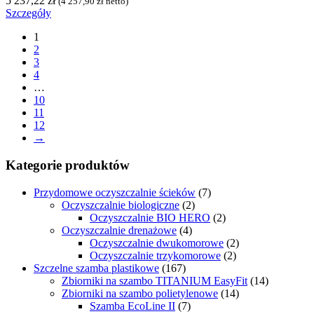
5 237,22
zł
(
4 257,90
zł
netto)
Szczegóły
1
2
3
4
…
10
11
12
→
Kategorie produktów
Przydomowe oczyszczalnie ścieków
(7)
Oczyszczalnie biologiczne
(2)
Oczyszczalnie BIO HERO
(2)
Oczyszczalnie drenażowe
(4)
Oczyszczalnie dwukomorowe
(2)
Oczyszczalnie trzykomorowe
(2)
Szczelne szamba plastikowe
(167)
Zbiorniki na szambo TITANIUM EasyFit
(14)
Zbiorniki na szambo polietylenowe
(14)
Szamba EcoLine II
(7)