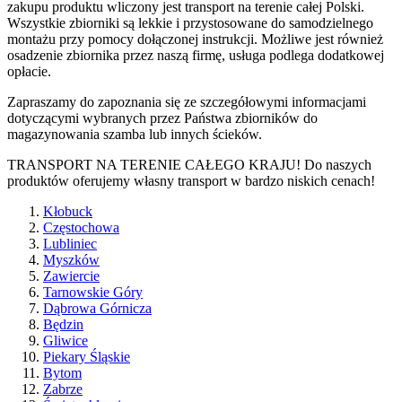
zakupu produktu wliczony jest transport na terenie całej Polski.
Wszystkie zbiorniki są lekkie i przystosowane do samodzielnego
montażu przy pomocy dołączonej instrukcji. Możliwe jest również
osadzenie zbiornika przez naszą firmę, usługa podlega dodatkowej
opłacie.
Zapraszamy do zapoznania się ze szczegółowymi informacjami
dotyczącymi wybranych przez Państwa zbiorników do
magazynowania szamba lub innych ścieków.
TRANSPORT NA TERENIE CAŁEGO KRAJU! Do naszych
produktów oferujemy własny transport w bardzo niskich cenach!
Kłobuck
Częstochowa
Lubliniec
Myszków
Zawiercie
Tarnowskie Góry
Dąbrowa Górnicza
Będzin
Gliwice
Piekary Śląskie
Bytom
Zabrze