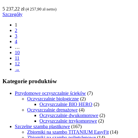
5 237,22
zł
(
4 257,90
zł
netto)
Szczegóły
1
2
3
4
…
10
11
12
→
Kategorie produktów
Przydomowe oczyszczalnie ścieków
(7)
Oczyszczalnie biologiczne
(2)
Oczyszczalnie BIO HERO
(2)
Oczyszczalnie drenażowe
(4)
Oczyszczalnie dwukomorowe
(2)
Oczyszczalnie trzykomorowe
(2)
Szczelne szamba plastikowe
(167)
Zbiorniki na szambo TITANIUM EasyFit
(14)
Zbiorniki na szambo polietylenowe
(14)