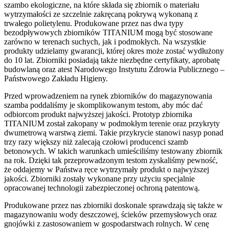
szambo ekologiczne, na które składa się zbiornik o materiału
wytrzymałości ze szczelnie zakręcaną pokrywą wykonaną z
trwałego polietylenu. Produkowane przez nas dwa typy
bezodpływowych zbiorników TITANIUM mogą być stosowane
zarówno w terenach suchych, jak i podmokłych. Na wszystkie
produkty udzielamy gwarancji, której okres może zostać wydłużony
do 10 lat. Zbiorniki posiadają także niezbędne certyfikaty, aprobatę
budowlaną oraz atest Narodowego Instytutu Zdrowia Publicznego –
Państwowego Zakładu Higieny.
Przed wprowadzeniem na rynek zbiorników do magazynowania
szamba poddaliśmy je skomplikowanym testom, aby móc dać
odbiorcom produkt najwyższej jakości. Prototyp zbiornika
TITANIUM został zakopany w podmokłym terenie oraz przykryty
dwumetrową warstwą ziemi. Takie przykrycie stanowi nasyp ponad
trzy razy większy niż zalecają czołowi producenci szamb
betonowych. W takich warunkach umieściliśmy testowany zbiornik
na rok. Dzięki tak przeprowadzonym testom zyskaliśmy pewność,
że oddajemy w Państwa ręce wytrzymały produkt o najwyższej
jakości. Zbiorniki zostały wykonane przy użyciu specjalnie
opracowanej technologii zabezpieczonej ochroną patentową.
Produkowane przez nas zbiorniki doskonale sprawdzają się także w
magazynowaniu wody deszczowej, ścieków przemysłowych oraz
gnojówki z zastosowaniem w gospodarstwach rolnych. W cenę