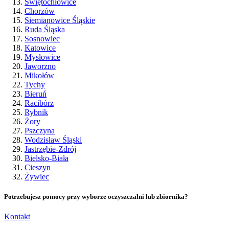
Świętochłowice
Chorzów
Siemianowice Śląskie
Ruda Śląska
Sosnowiec
Katowice
Mysłowice
Jaworzno
Mikołów
Tychy
Bieruń
Racibórz
Rybnik
Żory
Pszczyna
Wodzisław Śląski
Jastrzębie-Zdrój
Bielsko-Biała
Cieszyn
Żywiec
Potrzebujesz pomocy przy wyborze oczyszczalni lub zbiornika?
Kontakt