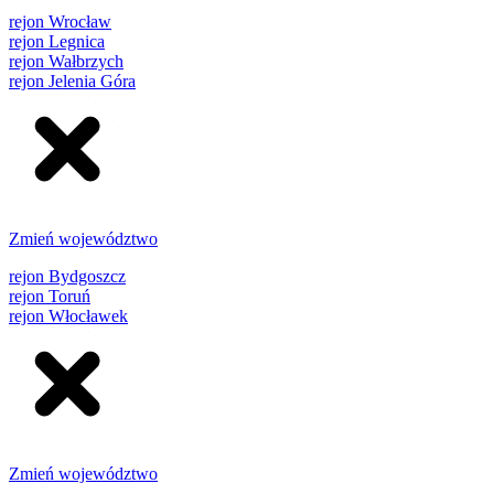
rejon Wrocław
rejon Legnica
rejon Wałbrzych
rejon Jelenia Góra
Zmień województwo
rejon Bydgoszcz
rejon Toruń
rejon Włocławek
Zmień województwo