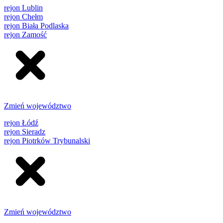
rejon Lublin
rejon Chełm
rejon Biała Podlaska
rejon Zamość
Zmień województwo
rejon Łódź
rejon Sieradz
rejon Piotrków Trybunalski
Zmień województwo