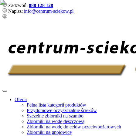
Zadzwoń:
888 128 128
Napisz:
info@centrum-sciekow.pl
Oferta
Pełna lista kategorii produktów
Przydomowe oczyszczalnie ścieków
Szczelne zbiorniki na szambo
Zbiorniki na wodę deszczową
Zbiorniki na wodę do celów przeciwpożarowych
Zbiorniki na gnojowicę