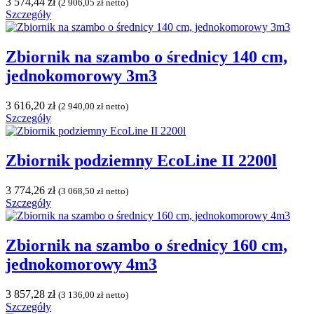
3 574,44
zł
(
2 906,05
zł
netto)
Szczegóły
Zbiornik na szambo o średnicy 140 cm,
jednokomorowy 3m3
3 616,20
zł
(
2 940,00
zł
netto)
Szczegóły
Zbiornik podziemny EcoLine II 2200l
3 774,26
zł
(
3 068,50
zł
netto)
Szczegóły
Zbiornik na szambo o średnicy 160 cm,
jednokomorowy 4m3
3 857,28
zł
(
3 136,00
zł
netto)
Szczegóły