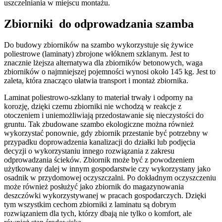
uszczelniania w miejscu montażu.
Zbiorniki
do odprowadzania szamba
Do budowy zbiorników na szambo wykorzystuje się żywice
poliestrowe (laminaty) zbrojone włóknem szklanym. Jest to
znacznie lżejsza alternatywa dla zbiorników betonowych, waga
zbiorników o najmniejszej pojemności wynosi około 145 kg. Jest to
zaleta, która znacząco ułatwia transport i montaż zbiornika.
Laminat poliestrowo-szklany to materiał trwały i odporny na
korozję, dzięki czemu zbiorniki nie wchodzą w reakcje z
otoczeniem i uniemożliwiają przedostawanie się nieczystości do
gruntu. Tak zbudowane szambo ekologiczne można również
wykorzystać ponownie, gdy zbiornik przestanie być potrzebny w
przypadku doprowadzenia kanalizacji do działki lub podjęcia
decyzji o wykorzystaniu innego rozwiązania z zakresu
odprowadzania ścieków. Zbiornik może być z powodzeniem
użytkowany dalej w innym gospodarstwie czy wykorzystany jako
osadnik w przydomowej oczyszczalni. Po dokładnym oczyszczeniu
może również posłużyć jako zbiornik do magazynowania
deszczówki wykorzystywanej w pracach gospodarczych. Dzięki
tym wszystkim cechom zbiorniki z laminatu są dobrym
rozwiązaniem dla tych, którzy dbają nie tylko o komfort, ale