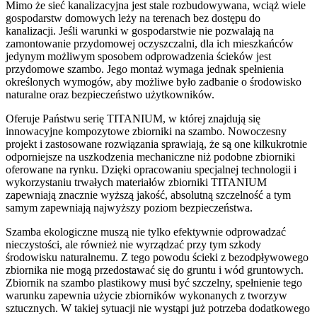
Mimo że sieć kanalizacyjna jest stale rozbudowywana, wciąż wiele
gospodarstw domowych leży na terenach bez dostępu do
kanalizacji. Jeśli warunki w gospodarstwie nie pozwalają na
zamontowanie przydomowej oczyszczalni, dla ich mieszkańców
jedynym możliwym sposobem odprowadzenia ścieków jest
przydomowe szambo. Jego montaż wymaga jednak spełnienia
określonych wymogów, aby możliwe było zadbanie o środowisko
naturalne oraz bezpieczeństwo użytkowników.
Oferuje Państwu serię TITANIUM, w której znajdują się
innowacyjne kompozytowe zbiorniki na szambo. Nowoczesny
projekt i zastosowane rozwiązania sprawiają, że są one kilkukrotnie
odporniejsze na uszkodzenia mechaniczne niż podobne zbiorniki
oferowane na rynku. Dzięki opracowaniu specjalnej technologii i
wykorzystaniu trwałych materiałów zbiorniki TITANIUM
zapewniają znacznie wyższą jakość, absolutną szczelność a tym
samym zapewniają najwyższy poziom bezpieczeństwa.
Szamba ekologiczne muszą nie tylko efektywnie odprowadzać
nieczystości, ale również nie wyrządzać przy tym szkody
środowisku naturalnemu. Z tego powodu ścieki z bezodpływowego
zbiornika nie mogą przedostawać się do gruntu i wód gruntowych.
Zbiornik na szambo plastikowy musi być szczelny, spełnienie tego
warunku zapewnia użycie zbiorników wykonanych z tworzyw
sztucznych. W takiej sytuacji nie wystąpi już potrzeba dodatkowego