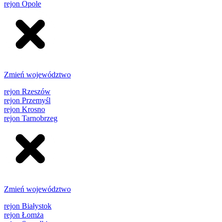
rejon Opole
Zmień województwo
rejon Rzeszów
rejon Przemyśl
rejon Krosno
rejon Tarnobrzeg
Zmień województwo
rejon Białystok
rejon Łomża