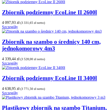
Zbiornik podziemny EcoLine II 2600l
4 097,93
zł
(
3 331,65
zł
netto)
Szczegóły
Zbiornik na szambo o średnicy 140 cm,
jednokomorowy 4m3
4 339,44
zł
(
3 528,00
zł
netto)
Szczegóły
Zbiornik podziemny EcoLine II 3400l
4 638,95
zł
(
3 771,50
zł
netto)
Szczegóły
Plastikowy zbiornik na szambo Titanium,