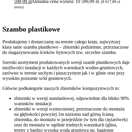
599,99
zł
Aktualna cena wynosi: 10 599,99 zł.
(
8 617,88
zł
netto)
Szambo plastikowe
Produkujemy i dostarczamy na terenie całego kraju, najwyższej
klasy tanie szamba plastikowe – zbiorniki podziemne, przeznaczone
do magazynowania ścieków bytowych tzw. szczelne szamba.
Szeroki asortyment produkowanych wersji szamb plastikowych daje
możliwości instalacji w każdych warunkach wodno-gruntowych,
zarówno w terenie suchym i piaszczystym jak i w glinie oraz przy
wysokim poziomie wód gruntowych.
Główne podkategorie naszych zbiorników kompozytowych to:
zbiorniki w wersji standardowej, odpowiednie dla blisko 90%
warunków instalacji
zbiorniki w wersji wzmocnionej, przeznaczone do montażu
na głębokości powyżej 1m naziomu nad górną ścianą
zbiornika, do montażu w przejeździe (w tym dla ciężarówek)
oraz do montażu w ogólnie trudnych warunkach (glina,
tereny z bardzo wysoką wodą gruntową np. bagienne