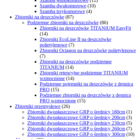
Szamba jednokomorowe
(12)
Szamba dwukomorowe
(10)
Szamba trzykomorowe
(4)
Zbiorniki na deszczówkę
(87)
Podziemne zbiorniki na deszczówkę
(86)
Zbiorniki na deszczówkę TITANIUM EasyFit
(14)
Zbiorniki EcoLine II na deszczówkę
polietylenowe
(7)
Zbiorniki Octagon na deszczówkę polietylenowe
(7)
Zbiorniki na deszczówkę podziemne
TITANIUM
(14)
Zbiorniki retencyjne podziemne TITANIUM
wzmocnione
(14)
Podziemne pojemniki na deszczówkę z dennicą
PRO
(15)
Podziemne zbiorniki na deszczówkę z dennicą
PRO wzmocnione
(15)
Zbiorniki przemysłowe
(26)
Zbiorniki dwupłaszczowe GRP o średnicy 180cm
(1)
Zbiorniki dwupłaszczowe GRP o średnicy 200cm
(3)
Zbiorniki dwupłaszczowe GRP o średnicy 230cm
(5)
Zbiorniki dwupłaszczowe GRP o średnicy 260cm
(7)
Zbiorniki dwupłaszczowe GRP o średnicy 300cm
(10)