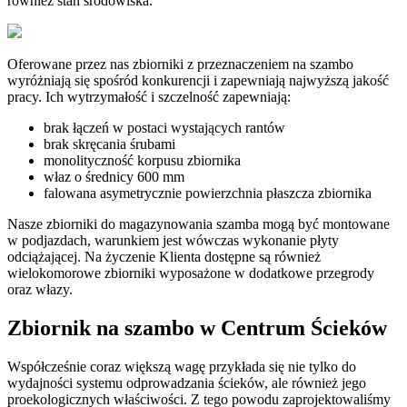
również stan środowiska.
Oferowane przez nas zbiorniki z przeznaczeniem na szambo
wyróżniają się spośród konkurencji i zapewniają najwyższą jakość
pracy. Ich wytrzymałość i szczelność zapewniają:
brak łączeń w postaci wystających rantów
brak skręcania śrubami
monolityczność korpusu zbiornika
właz o średnicy 600 mm
falowana asymetrycznie powierzchnia płaszcza zbiornika
Nasze zbiorniki do magazynowania szamba mogą być montowane
w podjazdach, warunkiem jest wówczas wykonanie płyty
odciążającej. Na życzenie Klienta dostępne są również
wielokomorowe zbiorniki wyposażone w dodatkowe przegrody
oraz włazy.
Zbiornik na szambo
w Centrum Ścieków
Współcześnie coraz większą wagę przykłada się nie tylko do
wydajności systemu odprowadzania ścieków, ale również jego
proekologicznych właściwości. Z tego powodu zaprojektowaliśmy