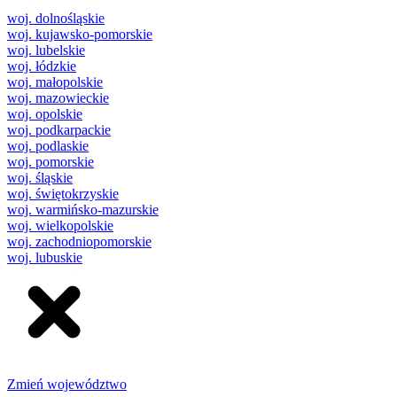
woj. dolnośląskie
woj. kujawsko-pomorskie
woj. lubelskie
woj. łódzkie
woj. małopolskie
woj. mazowieckie
woj. opolskie
woj. podkarpackie
woj. podlaskie
woj. pomorskie
woj. śląskie
woj. świętokrzyskie
woj. warmińsko-mazurskie
woj. wielkopolskie
woj. zachodniopomorskie
woj. lubuskie
Zmień województwo