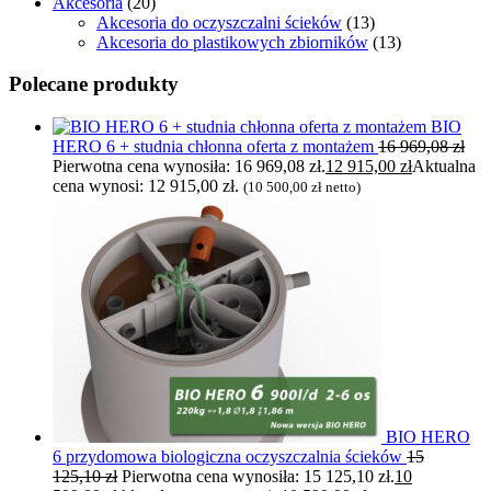
Akcesoria
(20)
Akcesoria do oczyszczalni ścieków
(13)
Akcesoria do plastikowych zbiorników
(13)
Polecane produkty
BIO
HERO 6 + studnia chłonna oferta z montażem
16 969,08
zł
Pierwotna cena wynosiła: 16 969,08 zł.
12 915,00
zł
Aktualna
cena wynosi: 12 915,00 zł.
(
10 500,00
zł
netto)
BIO HERO
6 przydomowa biologiczna oczyszczalnia ścieków
15
125,10
zł
Pierwotna cena wynosiła: 15 125,10 zł.
10