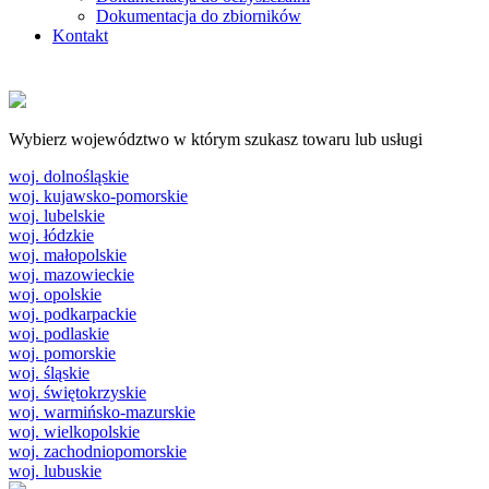
Dokumentacja do zbiorników
Kontakt
Wybierz województwo w którym szukasz towaru lub usługi
woj. dolnośląskie
woj. kujawsko-pomorskie
woj. lubelskie
woj. łódzkie
woj. małopolskie
woj. mazowieckie
woj. opolskie
woj. podkarpackie
woj. podlaskie
woj. pomorskie
woj. śląskie
woj. świętokrzyskie
woj. warmińsko-mazurskie
woj. wielkopolskie
woj. zachodniopomorskie
woj. lubuskie