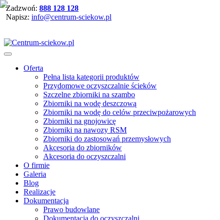
Zadzwoń:
888 128 128
Napisz:
info@centrum-sciekow.pl
Oferta
Pełna lista kategorii produktów
Przydomowe oczyszczalnie ścieków
Szczelne zbiorniki na szambo
Zbiorniki na wodę deszczową
Zbiorniki na wodę do celów przeciwpożarowych
Zbiorniki na gnojowicę
Zbiorniki na nawozy RSM
Zbiorniki do zastosowań przemysłowych
Akcesoria do zbiorników
Akcesoria do oczyszczalni
O firmie
Galeria
Blog
Realizacje
Dokumentacja
Prawo budowlane
Dokumentacja do oczyszczalni