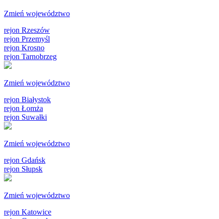
Zmień województwo
rejon Rzeszów
rejon Przemyśl
rejon Krosno
rejon Tarnobrzeg
Zmień województwo
rejon Białystok
rejon Łomża
rejon Suwałki
Zmień województwo
rejon Gdańsk
rejon Słupsk
Zmień województwo
rejon Katowice