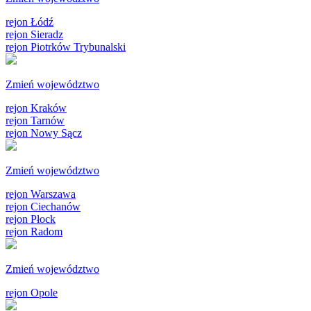
rejon Łódź
rejon Sieradz
rejon Piotrków Trybunalski
Zmień województwo
rejon Kraków
rejon Tarnów
rejon Nowy Sącz
Zmień województwo
rejon Warszawa
rejon Ciechanów
rejon Płock
rejon Radom
Zmień województwo
rejon Opole