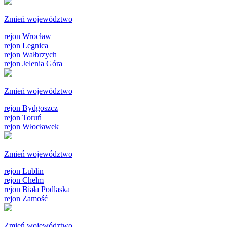
Zmień województwo
rejon Wrocław
rejon Legnica
rejon Wałbrzych
rejon Jelenia Góra
Zmień województwo
rejon Bydgoszcz
rejon Toruń
rejon Włocławek
Zmień województwo
rejon Lublin
rejon Chełm
rejon Biała Podlaska
rejon Zamość
Zmień województwo