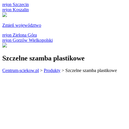
rejon Szczecin
rejon Koszalin
Zmień województwo
rejon Zielona Góra
rejon Gorzów Wielkopolski
Szczelne szamba plastikowe
Centrum-sciekow.pl
>
Produkty
>
Szczelne szamba plastikowe