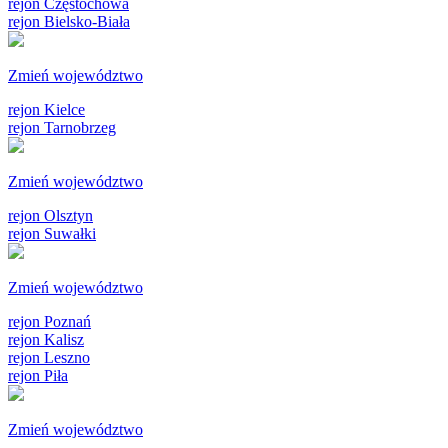
rejon Częstochowa
rejon Bielsko-Biała
Zmień województwo
rejon Kielce
rejon Tarnobrzeg
Zmień województwo
rejon Olsztyn
rejon Suwałki
Zmień województwo
rejon Poznań
rejon Kalisz
rejon Leszno
rejon Piła
Zmień województwo