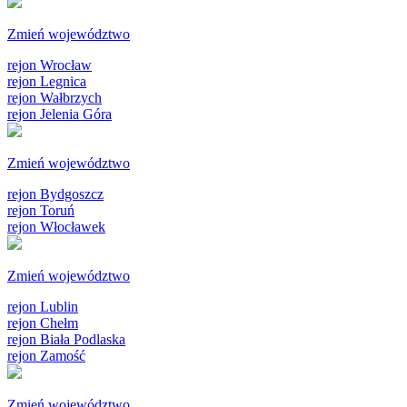
Zmień województwo
rejon Wrocław
rejon Legnica
rejon Wałbrzych
rejon Jelenia Góra
Zmień województwo
rejon Bydgoszcz
rejon Toruń
rejon Włocławek
Zmień województwo
rejon Lublin
rejon Chełm
rejon Biała Podlaska
rejon Zamość
Zmień województwo