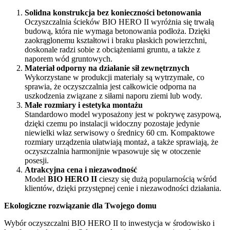
Solidna konstrukcja bez konieczności betonowania
Oczyszczalnia ścieków BIO HERO II wyróżnia się trwałą
budową, która nie wymaga betonowania podłoża. Dzięki
zaokrąglonemu kształtowi i braku płaskich powierzchni,
doskonale radzi sobie z obciążeniami gruntu, a także z
naporem wód gruntowych.
Materiał odporny na działanie sił zewnętrznych
Wykorzystane w produkcji materiały są wytrzymałe, co
sprawia, że oczyszczalnia jest całkowicie odporna na
uszkodzenia związane z siłami naporu ziemi lub wody.
Małe rozmiary i estetyka montażu
Standardowo model wyposażony jest w pokrywę zasypową,
dzięki czemu po instalacji widoczny pozostaje jedynie
niewielki właz serwisowy o średnicy 60 cm. Kompaktowe
rozmiary urządzenia ułatwiają montaż, a także sprawiają, że
oczyszczalnia harmonijnie wpasowuje się w otoczenie
posesji.
Atrakcyjna cena i niezawodność
Model
BIO HERO II
cieszy się dużą popularnością wśród
klientów, dzięki przystępnej cenie i niezawodności działania.
Ekologiczne rozwiązanie dla Twojego domu
Wybór oczyszczalni BIO HERO II to inwestycja w środowisko i