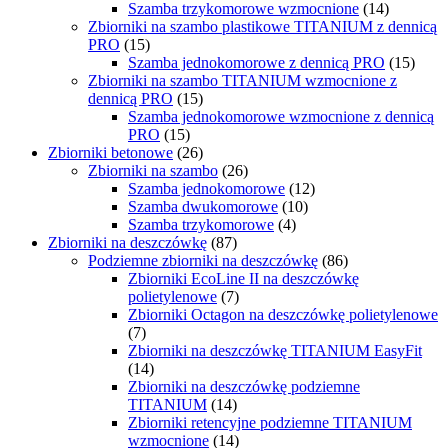
Szamba trzykomorowe wzmocnione
(14)
Zbiorniki na szambo plastikowe TITANIUM z dennicą
PRO
(15)
Szamba jednokomorowe z dennicą PRO
(15)
Zbiorniki na szambo TITANIUM wzmocnione z
dennicą PRO
(15)
Szamba jednokomorowe wzmocnione z dennicą
PRO
(15)
Zbiorniki betonowe
(26)
Zbiorniki na szambo
(26)
Szamba jednokomorowe
(12)
Szamba dwukomorowe
(10)
Szamba trzykomorowe
(4)
Zbiorniki na deszczówkę
(87)
Podziemne zbiorniki na deszczówkę
(86)
Zbiorniki EcoLine II na deszczówkę
polietylenowe
(7)
Zbiorniki Octagon na deszczówkę polietylenowe
(7)
Zbiorniki na deszczówkę TITANIUM EasyFit
(14)
Zbiorniki na deszczówkę podziemne
TITANIUM
(14)
Zbiorniki retencyjne podziemne TITANIUM
wzmocnione
(14)