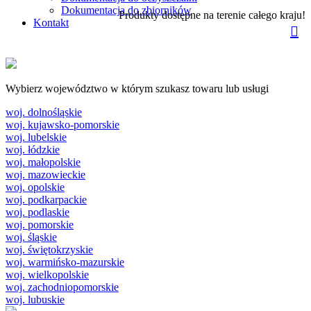
Dokumentacja do zbiorników
Produkty dostępne na terenie całego kraju!
Kontakt
Wybierz województwo w którym szukasz towaru lub usługi
woj. dolnośląskie
woj. kujawsko-pomorskie
woj. lubelskie
woj. łódzkie
woj. małopolskie
woj. mazowieckie
woj. opolskie
woj. podkarpackie
woj. podlaskie
woj. pomorskie
woj. śląskie
woj. świętokrzyskie
woj. warmińsko-mazurskie
woj. wielkopolskie
woj. zachodniopomorskie
woj. lubuskie