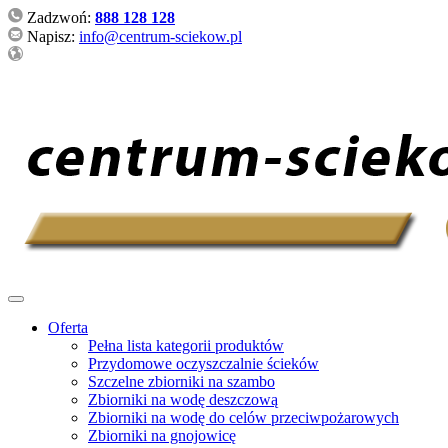
Zadzwoń:
888 128 128
Napisz:
info@centrum-sciekow.pl
Oferta
Pełna lista kategorii produktów
Przydomowe oczyszczalnie ścieków
Szczelne zbiorniki na szambo
Zbiorniki na wodę deszczową
Zbiorniki na wodę do celów przeciwpożarowych
Zbiorniki na gnojowicę