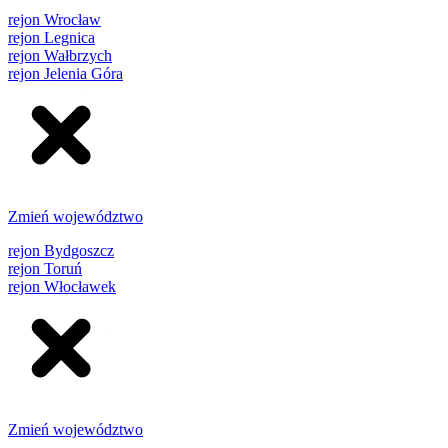
rejon Wrocław
rejon Legnica
rejon Wałbrzych
rejon Jelenia Góra
Zmień województwo
rejon Bydgoszcz
rejon Toruń
rejon Włocławek
Zmień województwo