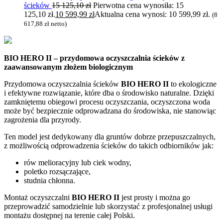
ścieków
15 125,10
zł
Pierwotna cena wynosiła: 15
125,10 zł.
10 599,99
zł
Aktualna cena wynosi: 10 599,99 zł.
(
8
617,88
zł
netto)
BIO HERO II – przydomowa oczyszczalnia ścieków z
zaawansowanym złożem biologicznym
Przydomowa oczyszczalnia ścieków
BIO HERO II
to ekologiczne
i efektywne rozwiązanie, które dba o środowisko naturalne. Dzięki
zamkniętemu obiegowi procesu oczyszczania, oczyszczona woda
może być bezpiecznie odprowadzana do środowiska, nie stanowiąc
zagrożenia dla przyrody.
Ten model jest dedykowany dla gruntów dobrze przepuszczalnych,
z możliwością odprowadzenia ścieków do takich odbiorników jak:
rów melioracyjny lub ciek wodny,
poletko rozsączające,
studnia chłonna.
Montaż oczyszczalni
BIO HERO II
jest prosty i można go
przeprowadzić samodzielnie lub skorzystać z profesjonalnej usługi
montażu dostępnej na terenie całej Polski.