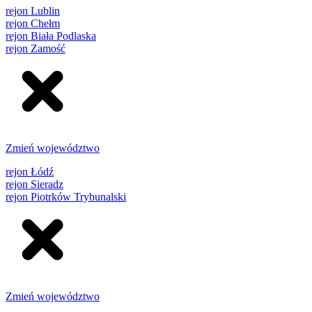
rejon Lublin
rejon Chełm
rejon Biała Podlaska
rejon Zamość
Zmień województwo
rejon Łódź
rejon Sieradz
rejon Piotrków Trybunalski
Zmień województwo