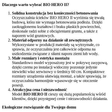
Dlaczego warto wybrać BIO HERO II?
Solidna konstrukcja bez konieczności betonowania
Oczyszczalnia ścieków BIO HERO II wyróżnia się trwałą
budową, która nie wymaga betonowania podłoża. Dzięki
zaokrąglonemu kształtowi i braku płaskich powierzchni,
doskonale radzi sobie z obciążeniami gruntu, a także z
naporem wód gruntowych.
Materiał odporny na działanie sił zewnętrznych
Wykorzystane w produkcji materiały są wytrzymałe, co
sprawia, że oczyszczalnia jest całkowicie odporna na
uszkodzenia związane z siłami naporu ziemi lub wody.
Małe rozmiary i estetyka montażu
Standardowo model wyposażony jest w pokrywę zasypową,
dzięki czemu po instalacji widoczny pozostaje jedynie
niewielki właz serwisowy o średnicy 60 cm. Kompaktowe
rozmiary urządzenia ułatwiają montaż, a także sprawiają, że
oczyszczalnia harmonijnie wpasowuje się w otoczenie
posesji.
Atrakcyjna cena i niezawodność
Model
BIO HERO II
cieszy się dużą popularnością wśród
klientów, dzięki przystępnej cenie i niezawodności działania.
Ekologiczne rozwiązanie dla Twojego domu