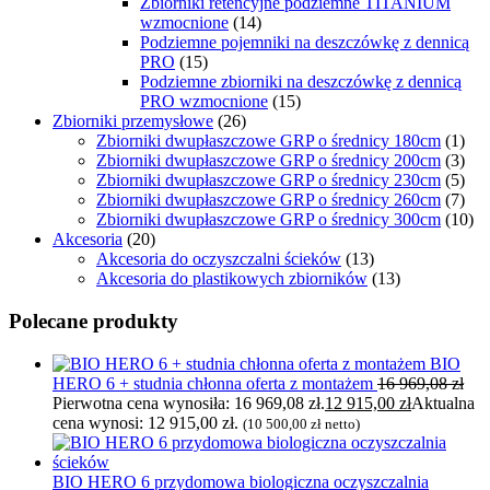
Zbiorniki retencyjne podziemne TITANIUM
wzmocnione
(14)
Podziemne pojemniki na deszczówkę z dennicą
PRO
(15)
Podziemne zbiorniki na deszczówkę z dennicą
PRO wzmocnione
(15)
Zbiorniki przemysłowe
(26)
Zbiorniki dwupłaszczowe GRP o średnicy 180cm
(1)
Zbiorniki dwupłaszczowe GRP o średnicy 200cm
(3)
Zbiorniki dwupłaszczowe GRP o średnicy 230cm
(5)
Zbiorniki dwupłaszczowe GRP o średnicy 260cm
(7)
Zbiorniki dwupłaszczowe GRP o średnicy 300cm
(10)
Akcesoria
(20)
Akcesoria do oczyszczalni ścieków
(13)
Akcesoria do plastikowych zbiorników
(13)
Polecane produkty
BIO
HERO 6 + studnia chłonna oferta z montażem
16 969,08
zł
Pierwotna cena wynosiła: 16 969,08 zł.
12 915,00
zł
Aktualna
cena wynosi: 12 915,00 zł.
(
10 500,00
zł
netto)
BIO HERO 6 przydomowa biologiczna oczyszczalnia