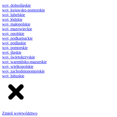
woj. dolnośląskie
woj. kujawsko-pomorskie
woj. lubelskie
woj. łódzkie
woj. małopolskie
woj. mazowieckie
woj. opolskie
woj. podkarpackie
woj. podlaskie
woj. pomorskie
woj. śląskie
woj. świętokrzyskie
woj. warmińsko-mazurskie
woj. wielkopolskie
woj. zachodniopomorskie
woj. lubuskie
Zmień województwo