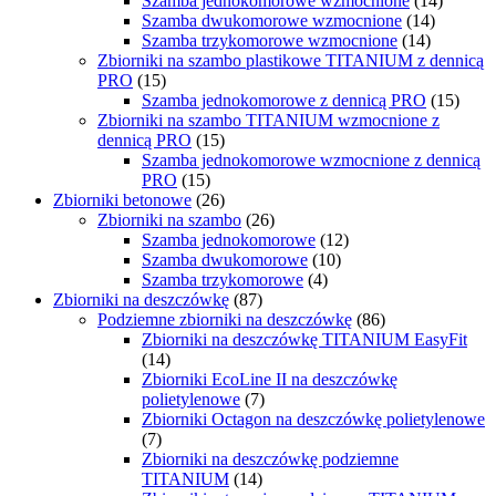
Szamba jednokomorowe wzmocnione
(14)
Szamba dwukomorowe wzmocnione
(14)
Szamba trzykomorowe wzmocnione
(14)
Zbiorniki na szambo plastikowe TITANIUM z dennicą
PRO
(15)
Szamba jednokomorowe z dennicą PRO
(15)
Zbiorniki na szambo TITANIUM wzmocnione z
dennicą PRO
(15)
Szamba jednokomorowe wzmocnione z dennicą
PRO
(15)
Zbiorniki betonowe
(26)
Zbiorniki na szambo
(26)
Szamba jednokomorowe
(12)
Szamba dwukomorowe
(10)
Szamba trzykomorowe
(4)
Zbiorniki na deszczówkę
(87)
Podziemne zbiorniki na deszczówkę
(86)
Zbiorniki na deszczówkę TITANIUM EasyFit
(14)
Zbiorniki EcoLine II na deszczówkę
polietylenowe
(7)
Zbiorniki Octagon na deszczówkę polietylenowe
(7)
Zbiorniki na deszczówkę podziemne
TITANIUM
(14)