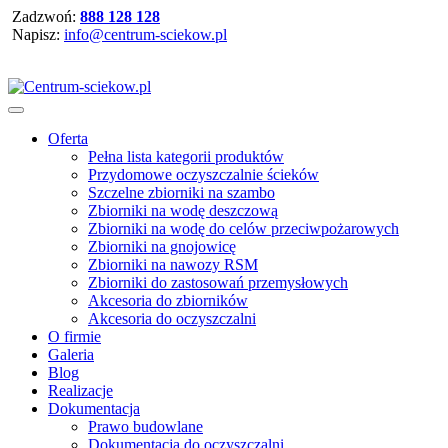
Zadzwoń:
888 128 128
Napisz:
info@centrum-sciekow.pl
Oferta
Pełna lista kategorii produktów
Przydomowe oczyszczalnie ścieków
Szczelne zbiorniki na szambo
Zbiorniki na wodę deszczową
Zbiorniki na wodę do celów przeciwpożarowych
Zbiorniki na gnojowicę
Zbiorniki na nawozy RSM
Zbiorniki do zastosowań przemysłowych
Akcesoria do zbiorników
Akcesoria do oczyszczalni
O firmie
Galeria
Blog
Realizacje
Dokumentacja
Prawo budowlane
Dokumentacja do oczyszczalni