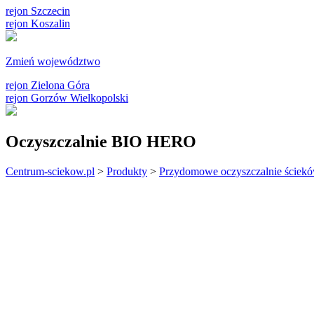
rejon Szczecin
rejon Koszalin
Zmień województwo
rejon Zielona Góra
rejon Gorzów Wielkopolski
Oczyszczalnie BIO HERO
Centrum-sciekow.pl
>
Produkty
>
Przydomowe oczyszczalnie ściek