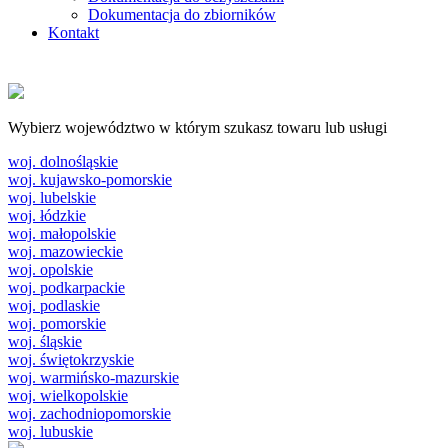
Dokumentacja do zbiorników
Kontakt
Wybierz województwo w którym szukasz towaru lub usługi
woj. dolnośląskie
woj. kujawsko-pomorskie
woj. lubelskie
woj. łódzkie
woj. małopolskie
woj. mazowieckie
woj. opolskie
woj. podkarpackie
woj. podlaskie
woj. pomorskie
woj. śląskie
woj. świętokrzyskie
woj. warmińsko-mazurskie
woj. wielkopolskie
woj. zachodniopomorskie
woj. lubuskie