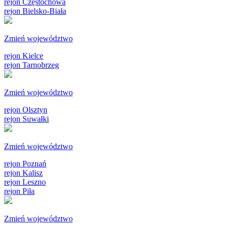
rejon Częstochowa
rejon Bielsko-Biała
Zmień województwo
rejon Kielce
rejon Tarnobrzeg
Zmień województwo
rejon Olsztyn
rejon Suwałki
Zmień województwo
rejon Poznań
rejon Kalisz
rejon Leszno
rejon Piła
Zmień województwo