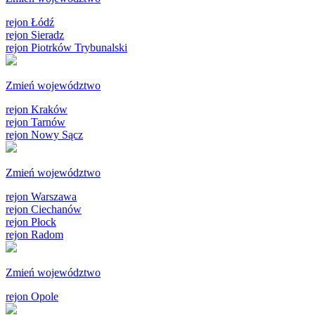
rejon Łódź
rejon Sieradz
rejon Piotrków Trybunalski
Zmień województwo
rejon Kraków
rejon Tarnów
rejon Nowy Sącz
Zmień województwo
rejon Warszawa
rejon Ciechanów
rejon Płock
rejon Radom
Zmień województwo
rejon Opole