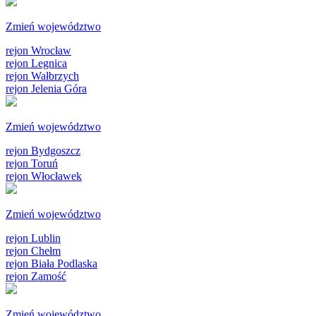
Zmień województwo
rejon Wrocław
rejon Legnica
rejon Wałbrzych
rejon Jelenia Góra
Zmień województwo
rejon Bydgoszcz
rejon Toruń
rejon Włocławek
Zmień województwo
rejon Lublin
rejon Chełm
rejon Biała Podlaska
rejon Zamość
Zmień województwo