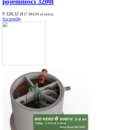
pojemności 3200l
9 328,32
zł
(
7 584,00
zł
netto)
Szczegóły