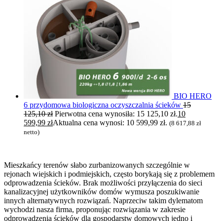
BIO HERO
6 przydomowa biologiczna oczyszczalnia ścieków
15
125,10
zł
Pierwotna cena wynosiła: 15 125,10 zł.
10
599,99
zł
Aktualna cena wynosi: 10 599,99 zł.
(
8 617,88
zł
netto)
Mieszkańcy terenów słabo zurbanizowanych szczególnie w
rejonach wiejskich i podmiejskich, często borykają się z problemem
odprowadzenia ścieków. Brak możliwości przyłączenia do sieci
kanalizacyjnej użytkowników domów wymusza poszukiwanie
innych alternatywnych rozwiązań. Naprzeciw takim dylematom
wychodzi nasza firma, proponując rozwiązania w zakresie
odprowadzenia ścieków dla gospodarstw domowych jedno i