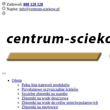
Zadzwoń:
888 128 128
Napisz:
info@centrum-sciekow.pl
Oferta
Pełna lista kategorii produktów
Przydomowe oczyszczalnie ścieków
Szczelne zbiorniki na szambo
Zbiorniki na wodę deszczową
Zbiorniki na wodę do celów przeciwpożarowych
Zbiorniki na gnojowicę