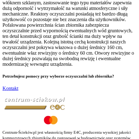
włóknem szklanym, zastosowanie tego typu materiałów zapewnia
dużą odporność i wytrzymałość na warunki atmosferyczne i siły
mechaniczne. Reaktory oczyszczalni posiadają też bardzo długą
użytkowość co pozostaje nie bez znaczenia dla użytkowników.
Pofalowana powierzchnia ścian zbiornika zabezpiecza
oczyszczalnie przed wypornością ewentualnych wód gruntowych,
ten detal konstrukcji oraz grubość ścianki ma duży wpływ na
trwałość urządzenia. Kolejną istotną cechą konstrukcji naszych
oczyszczalni jest pokrywa włazowa o dużej średnicy 160 cm,
ewentualnie właz rewizyjny o średnicy 60 cm. Otwory rewizyjne o
dużej średnicy pozwalają na swobodną rewizję i ewentualne
modernizację wewnątrz urządzenia.
Potrzebujesz pomocy przy wyborze oczyszczalni lub zbiornika?
Kontakt
Centrum-Ścieków.pl jest własnością firmy E4C, producenta wysokiej jakości
kompozytowych zbiorników do zastosowań w budownictwie oraz systemów