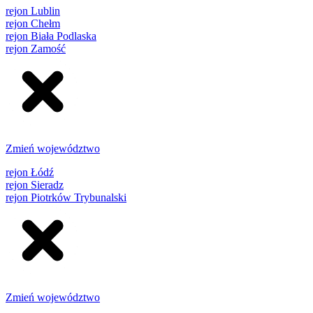
rejon Lublin
rejon Chełm
rejon Biała Podlaska
rejon Zamość
Zmień województwo
rejon Łódź
rejon Sieradz
rejon Piotrków Trybunalski
Zmień województwo