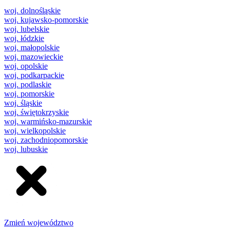
woj. dolnośląskie
woj. kujawsko-pomorskie
woj. lubelskie
woj. łódzkie
woj. małopolskie
woj. mazowieckie
woj. opolskie
woj. podkarpackie
woj. podlaskie
woj. pomorskie
woj. śląskie
woj. świętokrzyskie
woj. warmińsko-mazurskie
woj. wielkopolskie
woj. zachodniopomorskie
woj. lubuskie
Zmień województwo