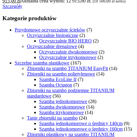
915,00
zł
Aktualna cena wynosi: 12 915,00 zł.
(
10 500,00
zł
netto)
Szczegóły
Kategorie produktów
Przydomowe oczyszczalnie ścieków
(7)
Oczyszczalnie biologiczne
(2)
Oczyszczalnie BIO HERO
(2)
Oczyszczalnie drenażowe
(4)
Oczyszczalnie dwukomorowe
(2)
Oczyszczalnie trzykomorowe
(2)
Szczelne szamba plastikowe
(167)
Zbiorniki na szambo TITANIUM EasyFit
(14)
Zbiorniki na szambo polietylenowe
(14)
Szamba EcoLine II
(7)
Szamba Octagon
(7)
Zbiorniki na szambo podziemne TITANIUM
standardowe
(56)
Szamba jednokomorowe
(28)
Szamba dwukomorowe
(14)
Szamba trzykomorowe
(14)
Tanie zbiorniki na szambo
(24)
Szamba jednokomorowe o średnicy 140cm
(9)
Szamba jednokomorowe o średnicy 160cm
(15)
Zbiorniki plastikowy na szambo TITANIUM