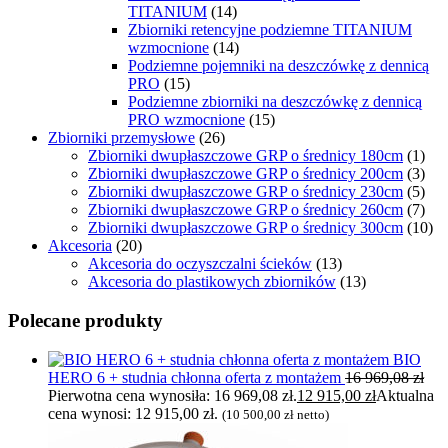
TITANIUM
(14)
Zbiorniki retencyjne podziemne TITANIUM
wzmocnione
(14)
Podziemne pojemniki na deszczówkę z dennicą
PRO
(15)
Podziemne zbiorniki na deszczówkę z dennicą
PRO wzmocnione
(15)
Zbiorniki przemysłowe
(26)
Zbiorniki dwupłaszczowe GRP o średnicy 180cm
(1)
Zbiorniki dwupłaszczowe GRP o średnicy 200cm
(3)
Zbiorniki dwupłaszczowe GRP o średnicy 230cm
(5)
Zbiorniki dwupłaszczowe GRP o średnicy 260cm
(7)
Zbiorniki dwupłaszczowe GRP o średnicy 300cm
(10)
Akcesoria
(20)
Akcesoria do oczyszczalni ścieków
(13)
Akcesoria do plastikowych zbiorników
(13)
Polecane produkty
BIO
HERO 6 + studnia chłonna oferta z montażem
16 969,08
zł
Pierwotna cena wynosiła: 16 969,08 zł.
12 915,00
zł
Aktualna
cena wynosi: 12 915,00 zł.
(
10 500,00
zł
netto)