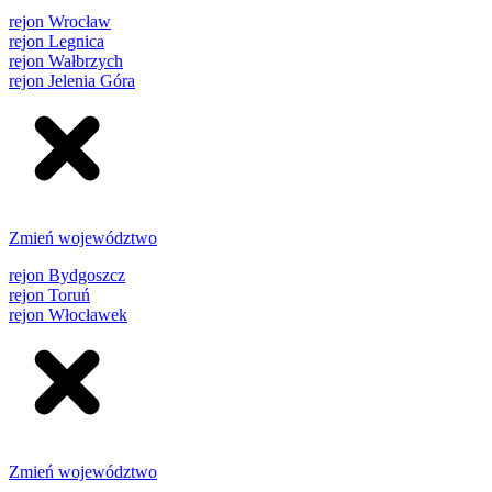
rejon Wrocław
rejon Legnica
rejon Wałbrzych
rejon Jelenia Góra
Zmień województwo
rejon Bydgoszcz
rejon Toruń
rejon Włocławek
Zmień województwo