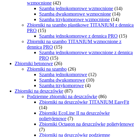
wzmocnione
(42)
Szamba jednokomorowe wzmocnione
(14)
Szamba dwukomorowe wzmocnione
(14)
Szamba trzykomorowe wzmocnione
(14)
Zbiorniki na szambo plastikowe TITANIUM z dennicą
PRO
(15)
Szamba jednokomorowe z dennicą PRO
(15)
Zbiorniki na szambo TITANIUM wzmocnione z
dennicą PRO
(15)
Szamba jednokomorowe wzmocnione z dennicą
PRO
(15)
Zbiorniki betonowe
(26)
Zbiorniki na szambo
(26)
Szamba jednokomorowe
(12)
Szamba dwukomorowe
(10)
Szamba trzykomorowe
(4)
Zbiorniki na deszczówkę
(87)
Podziemne zbiorniki na deszczówkę
(86)
Zbiorniki na deszczówkę TITANIUM EasyFit
(14)
Zbiorniki EcoLine II na deszczówkę
polietylenowe
(7)
Zbiorniki Octagon na deszczówkę polietylenowe
(7)
Zbiorniki na deszczówkę podziemne