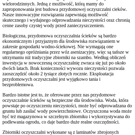
wielorodzinnych. Jedną z możliwość, którą mamy do
zaproponowania jest budowa przydomowej oczyszczalni cieków.
Nasze innowacyjne rozwiązania zapewniają możliwość
skutecznego i wydajnego odprowadzania nieczystości oraz chronią
cenne zasoby czystej wody przed zanieczyszczeniem.
Biologiczna, przydomowa oczyszczalnia ścieków są bardzo
ekonomicznym i przyjaznym dla środowiska rozwiązaniem w
zakresie gospodarki wodno-ściekowej. Nie wymagają one
regularnego opróżniania przez wóz asenizacyjny, więc są tańsze w
utrzymaniu niż tradycyjne zbiorniki na szambo. Według obliczeń
inwestycja w nowoczesną oczyszczalnię zwraca się już po około
dwóch latach. Brak konieczności wywozu nieczystości pozwala
zaoszczędzić około 2 tysiące złotych rocznie. Eksploatacja
przydomowych oczyszczalni jest wyjątkowo tania i
bezproblemowa.
Bardzo istotne jest to, że oferowane przez nas przydomowe
oczyszczalnie ścieków są bezpieczne dla środowiska. Woda, która
powstaje po oczyszczeniu nieczystości, może być odprowadzana do
gruntu lub zasilać wody powierzchniowe. Oczyszczona woda może
być też magazynowa w szczelnym zbiorniku i wykorzystywana do
podlewania ogrodu, co daje bardzo duże realne oszczędności.
Zbiorniki oczyszczalni wykonane są z laminatów zbrojonych