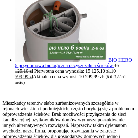
BIO HERO
6 przydomowa biologiczna oczyszczalnia ścieków
15
125,10
zł
Pierwotna cena wynosiła: 15 125,10 zł.
10
599,99
zł
Aktualna cena wynosi: 10 599,99 zł.
(
8 617,88
zł
netto)
Mieszkańcy terenów słabo zurbanizowanych szczególnie w
rejonach wiejskich i podmiejskich, często borykają się z problemem
odprowadzenia ścieków. Brak możliwości przyłączenia do sieci
kanalizacyjnej użytkowników domów wymusza poszukiwanie
innych alternatywnych rozwiązań. Naprzeciw takim dylematom
wychodzi nasza firma, proponując rozwiązania w zakresie
odprowadzenia ścieków dla gospodarstw domowych jedno i