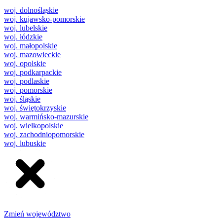
woj. dolnośląskie
woj. kujawsko-pomorskie
woj. lubelskie
woj. łódzkie
woj. małopolskie
woj. mazowieckie
woj. opolskie
woj. podkarpackie
woj. podlaskie
woj. pomorskie
woj. śląskie
woj. świętokrzyskie
woj. warmińsko-mazurskie
woj. wielkopolskie
woj. zachodniopomorskie
woj. lubuskie
Zmień województwo