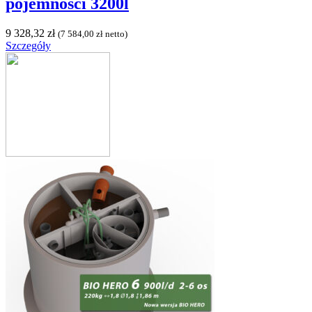
pojemności 3200l
9 328,32
zł
(
7 584,00
zł
netto)
Szczegóły