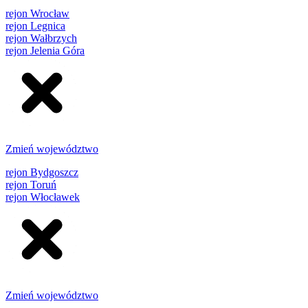
rejon Wrocław
rejon Legnica
rejon Wałbrzych
rejon Jelenia Góra
Zmień województwo
rejon Bydgoszcz
rejon Toruń
rejon Włocławek
Zmień województwo