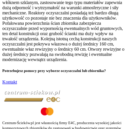
włóknem szklanym, zastosowanie tego typu materiałów zapewnia
dużą odporność i wytrzymałość na warunki atmosferyczne i siły
mechaniczne. Reaktory oczyszczalni posiadają też bardzo długą
użytkowość co pozostaje nie bez znaczenia dla użytkowników.
Pofalowana powierzchnia ścian zbiornika zabezpiecza
oczyszczalnie przed wypornością ewentualnych wód gruntowych,
ten detal konstrukcji oraz grubość ścianki ma duży wpływ na
trwałość urządzenia. Kolejną istotną cechą konstrukcji naszych
oczyszczalni jest pokrywa włazowa o dużej średnicy 160 cm,
ewentualnie właz rewizyjny o średnicy 60 cm. Otwory rewizyjne o
dużej średnicy pozwalają na swobodną rewizję i ewentualne
modernizację wewnątrz urządzenia.
Potrzebujesz pomocy przy wyborze oczyszczalni lub zbiornika?
Kontakt
Centrum-Ścieków.pl jest własnością firmy E4C, producenta wysokiej jakości
kompozytowych zbiorników do zastosowań w budownictwie oraz systemów