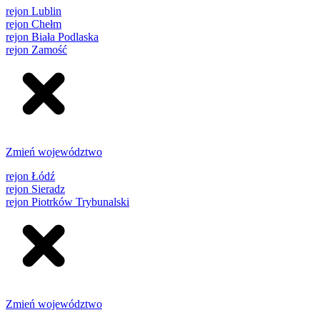
rejon Lublin
rejon Chełm
rejon Biała Podlaska
rejon Zamość
Zmień województwo
rejon Łódź
rejon Sieradz
rejon Piotrków Trybunalski
Zmień województwo