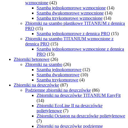
wzmocnione
(42)
Szamba jednokomorowe wzmocnione
(14)
Szamba dwukomorowe wzmocnione
(14)
Szamba trzykomorowe wzmocnione
(14)
Zbiorniki na szambo plastikowe TITANIUM z dennicą
PRO
(15)
Szamba jednokomorowe z dennicą PRO
(15)
Zbiorniki na szambo TITANIUM wzmocnione z
dennicą PRO
(15)
Szamba jednokomorowe wzmocnione z dennicą
PRO
(15)
Zbiorniki betonowe
(26)
Zbiorniki na szambo
(26)
Szamba jednokomorowe
(12)
Szamba dwukomorowe
(10)
Szamba trzykomorowe
(4)
Zbiorniki na deszczówkę
(87)
Podziemne zbiorniki na deszczówkę
(86)
Zbiorniki na deszczówkę TITANIUM EasyFit
(14)
Zbiorniki EcoLine II na deszczówkę
polietylenowe
(7)
Zbiorniki Octagon na deszczówkę polietylenowe
(7)
Zbiorniki na deszczówkę podziemne