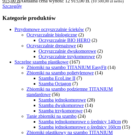
915,00
zł
Aktualna cena wynosi: 12 915,00 zł.
(
10 500,00
zł
netto)
Szczegóły
Kategorie produktów
Przydomowe oczyszczalnie ścieków
(7)
Oczyszczalnie biologiczne
(2)
Oczyszczalnie BIO HERO
(2)
Oczyszczalnie drenażowe
(4)
Oczyszczalnie dwukomorowe
(2)
Oczyszczalnie trzykomorowe
(2)
Szczelne szamba plastikowe
(167)
Zbiorniki na szambo TITANIUM EasyFit
(14)
Zbiorniki na szambo polietylenowe
(14)
Szamba EcoLine II
(7)
Szamba Octagon
(7)
Zbiorniki na szambo podziemne TITANIUM
standardowe
(56)
Szamba jednokomorowe
(28)
Szamba dwukomorowe
(14)
Szamba trzykomorowe
(14)
Tanie zbiorniki na szambo
(24)
Szamba jednokomorowe o średnicy 140cm
(9)
Szamba jednokomorowe o średnicy 160cm
(15)
Zbiorniki plastikowy na szambo TITANIUM