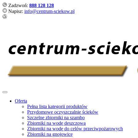
Zadzwoń:
888 128 128
Napisz:
info@centrum-sciekow.pl
Oferta
Pełna lista kategorii produktów
Przydomowe oczyszczalnie ścieków
Szczelne zbiorniki na szambo
Zbiorniki na wodę deszczową
Zbiorniki na wodę do celów przeciwpożarowych
Zbiorniki na gnojowicę