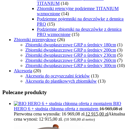
TITANIUM
(14)
Zbiorniki retencyjne podziemne TITANIUM
wzmocnione
(14)
Podziemne pojemniki na deszczówkę z dennicą
PRO
(15)
Podziemne zbiorniki na deszczówkę z dennicą
PRO wzmocnione
(15)
Zbiorniki przemysłowe
(26)
Zbiorniki dwupłaszczowe GRP o średnicy 180cm
(1)
Zbiorniki dwupłaszczowe GRP o średnicy 200cm
(3)
Zbiorniki dwupłaszczowe GRP o średnicy 230cm
(5)
Zbiorniki dwupłaszczowe GRP o średnicy 260cm
(7)
Zbiorniki dwupłaszczowe GRP o średnicy 300cm
(10)
Akcesoria
(20)
Akcesoria do oczyszczalni ścieków
(13)
Akcesoria do plastikowych zbiorników
(13)
Polecane produkty
BIO
HERO 6 + studnia chłonna oferta z montażem
16 969,08
zł
Pierwotna cena wynosiła: 16 969,08 zł.
12 915,00
zł
Aktualna
cena wynosi: 12 915,00 zł.
(
10 500,00
zł
netto)