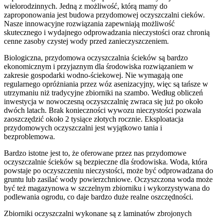
wielorodzinnych. Jedną z możliwość, którą mamy do
zaproponowania jest budowa przydomowej oczyszczalni cieków.
Nasze innowacyjne rozwiązania zapewniają możliwość
skutecznego i wydajnego odprowadzania nieczystości oraz chronią
cenne zasoby czystej wody przed zanieczyszczeniem.
Biologiczna, przydomowa oczyszczalnia ścieków są bardzo
ekonomicznym i przyjaznym dla środowiska rozwiązaniem w
zakresie gospodarki wodno-ściekowej. Nie wymagają one
regularnego opróżniania przez wóz asenizacyjny, więc są tańsze w
utrzymaniu niż tradycyjne zbiorniki na szambo. Według obliczeń
inwestycja w nowoczesną oczyszczalnię zwraca się już po około
dwóch latach. Brak konieczności wywozu nieczystości pozwala
zaoszczędzić około 2 tysiące złotych rocznie. Eksploatacja
przydomowych oczyszczalni jest wyjątkowo tania i
bezproblemowa.
Bardzo istotne jest to, że oferowane przez nas przydomowe
oczyszczalnie ścieków są bezpieczne dla środowiska. Woda, która
powstaje po oczyszczeniu nieczystości, może być odprowadzana do
gruntu lub zasilać wody powierzchniowe. Oczyszczona woda może
być też magazynowa w szczelnym zbiorniku i wykorzystywana do
podlewania ogrodu, co daje bardzo duże realne oszczędności.
Zbiorniki oczyszczalni wykonane są z laminatów zbrojonych