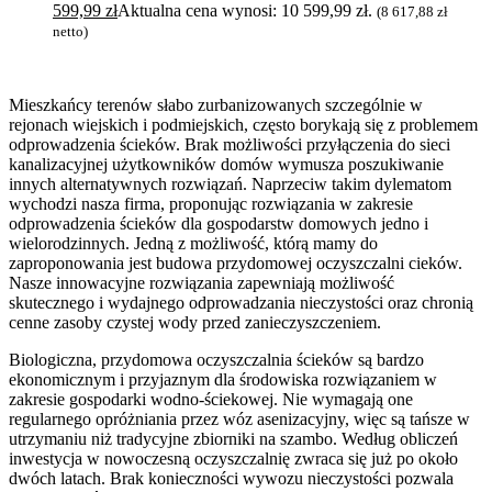
599,99
zł
Aktualna cena wynosi: 10 599,99 zł.
(
8 617,88
zł
netto)
Mieszkańcy terenów słabo zurbanizowanych szczególnie w
rejonach wiejskich i podmiejskich, często borykają się z problemem
odprowadzenia ścieków. Brak możliwości przyłączenia do sieci
kanalizacyjnej użytkowników domów wymusza poszukiwanie
innych alternatywnych rozwiązań. Naprzeciw takim dylematom
wychodzi nasza firma, proponując rozwiązania w zakresie
odprowadzenia ścieków dla gospodarstw domowych jedno i
wielorodzinnych. Jedną z możliwość, którą mamy do
zaproponowania jest budowa przydomowej oczyszczalni cieków.
Nasze innowacyjne rozwiązania zapewniają możliwość
skutecznego i wydajnego odprowadzania nieczystości oraz chronią
cenne zasoby czystej wody przed zanieczyszczeniem.
Biologiczna, przydomowa oczyszczalnia ścieków są bardzo
ekonomicznym i przyjaznym dla środowiska rozwiązaniem w
zakresie gospodarki wodno-ściekowej. Nie wymagają one
regularnego opróżniania przez wóz asenizacyjny, więc są tańsze w
utrzymaniu niż tradycyjne zbiorniki na szambo. Według obliczeń
inwestycja w nowoczesną oczyszczalnię zwraca się już po około
dwóch latach. Brak konieczności wywozu nieczystości pozwala