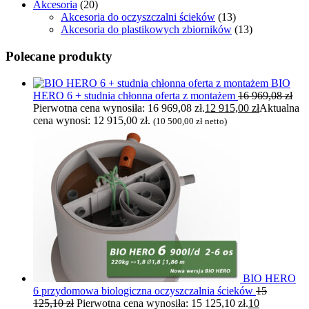
Akcesoria
(20)
Akcesoria do oczyszczalni ścieków
(13)
Akcesoria do plastikowych zbiorników
(13)
Polecane produkty
BIO
HERO 6 + studnia chłonna oferta z montażem
16 969,08
zł
Pierwotna cena wynosiła: 16 969,08 zł.
12 915,00
zł
Aktualna
cena wynosi: 12 915,00 zł.
(
10 500,00
zł
netto)
BIO HERO
6 przydomowa biologiczna oczyszczalnia ścieków
15
125,10
zł
Pierwotna cena wynosiła: 15 125,10 zł.
10