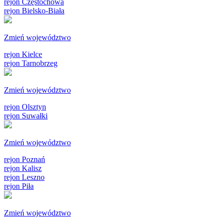
rejon Częstochowa
rejon Bielsko-Biała
Zmień województwo
rejon Kielce
rejon Tarnobrzeg
Zmień województwo
rejon Olsztyn
rejon Suwałki
Zmień województwo
rejon Poznań
rejon Kalisz
rejon Leszno
rejon Piła
Zmień województwo