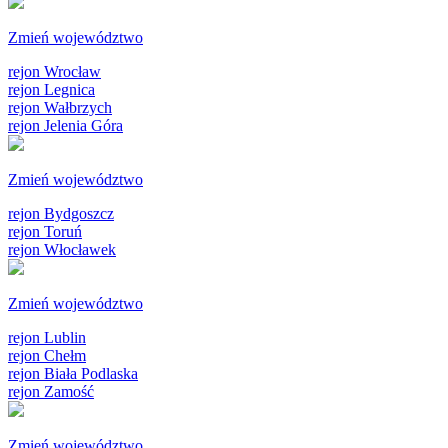
Zmień województwo
rejon Wrocław
rejon Legnica
rejon Wałbrzych
rejon Jelenia Góra
Zmień województwo
rejon Bydgoszcz
rejon Toruń
rejon Włocławek
Zmień województwo
rejon Lublin
rejon Chełm
rejon Biała Podlaska
rejon Zamość
Zmień województwo