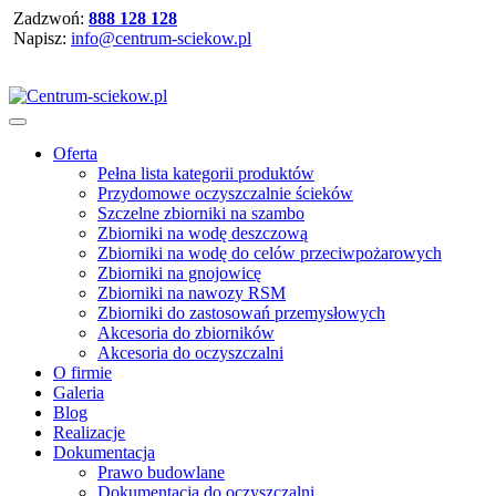
Zadzwoń:
888 128 128
Napisz:
info@centrum-sciekow.pl
Oferta
Pełna lista kategorii produktów
Przydomowe oczyszczalnie ścieków
Szczelne zbiorniki na szambo
Zbiorniki na wodę deszczową
Zbiorniki na wodę do celów przeciwpożarowych
Zbiorniki na gnojowicę
Zbiorniki na nawozy RSM
Zbiorniki do zastosowań przemysłowych
Akcesoria do zbiorników
Akcesoria do oczyszczalni
O firmie
Galeria
Blog
Realizacje
Dokumentacja
Prawo budowlane
Dokumentacja do oczyszczalni