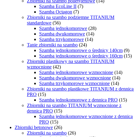
Zbiorniki na szambo polietylenowe
(14)
Szamba EcoLine II
(7)
Szamba Octagon
(7)
Zbiorniki na szambo podziemne TITANIUM
standardowe
(56)
Szamba jednokomorowe
(28)
Szamba dwukomorowe
(14)
Szamba trzykomorowe
(14)
Tanie zbiorniki na szambo
(24)
Szamba jednokomorowe o średnicy 140cm
(9)
Szamba jednokomorowe o średnicy 160cm
(15)
Zbiorniki plastikowy na szambo TITANIUM
wzmocnione
(42)
Szamba jednokomorowe wzmocnione
(14)
Szamba dwukomorowe wzmocnione
(14)
Szamba trzykomorowe wzmocnione
(14)
Zbiorniki na szambo plastikowe TITANIUM z dennicą
PRO
(15)
Szamba jednokomorowe z dennicą PRO
(15)
Zbiorniki na szambo TITANIUM wzmocnione z
dennicą PRO
(15)
Szamba jednokomorowe wzmocnione z dennicą
PRO
(15)
Zbiorniki betonowe
(26)
Zbiorniki na szambo
(26)