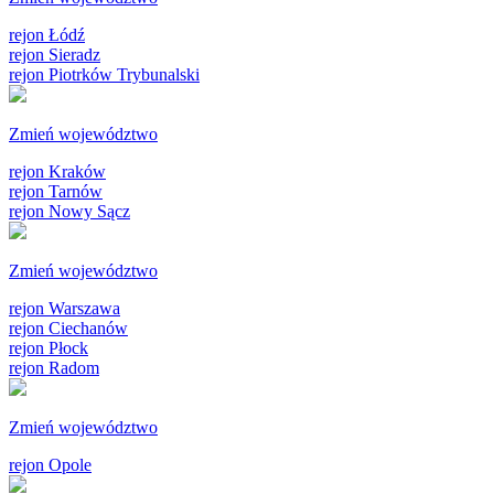
rejon Łódź
rejon Sieradz
rejon Piotrków Trybunalski
Zmień województwo
rejon Kraków
rejon Tarnów
rejon Nowy Sącz
Zmień województwo
rejon Warszawa
rejon Ciechanów
rejon Płock
rejon Radom
Zmień województwo
rejon Opole