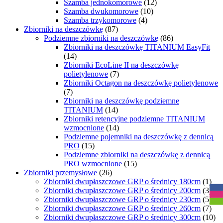
Szamba jednokomorowe
(12)
Szamba dwukomorowe
(10)
Szamba trzykomorowe
(4)
Zbiorniki na deszczówkę
(87)
Podziemne zbiorniki na deszczówkę
(86)
Zbiorniki na deszczówkę TITANIUM EasyFit
(14)
Zbiorniki EcoLine II na deszczówkę
polietylenowe
(7)
Zbiorniki Octagon na deszczówkę polietylenowe
(7)
Zbiorniki na deszczówkę podziemne
TITANIUM
(14)
Zbiorniki retencyjne podziemne TITANIUM
wzmocnione
(14)
Podziemne pojemniki na deszczówkę z dennicą
PRO
(15)
Podziemne zbiorniki na deszczówkę z dennicą
PRO wzmocnione
(15)
Zbiorniki przemysłowe
(26)
R
Zbiorniki dwupłaszczowe GRP o średnicy 180cm
(1)
Zbiorniki dwupłaszczowe GRP o średnicy 200cm
(3)
Zbiorniki dwupłaszczowe GRP o średnicy 230cm
(5)
Zbiorniki dwupłaszczowe GRP o średnicy 260cm
(7)
Zbiorniki dwupłaszczowe GRP o średnicy 300cm
(10)