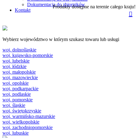
Dokumentacja do zbiorników
Produkty dostępne na terenie całego kraju!
Kontakt
Wybierz województwo w którym szukasz towaru lub usługi
woj. dolnośląskie
woj. kujawsko-pomorskie
woj. lubelskie
woj. łódzkie
woj. małopolskie
woj. mazowieckie
woj. opolskie
woj. podkarpackie
woj. podlaskie
woj. pomorskie
woj. śląskie
woj. świętokrzyskie
woj. warmińsko-mazurskie
woj. wielkopolskie
woj. zachodniopomorskie
woj. lubuskie