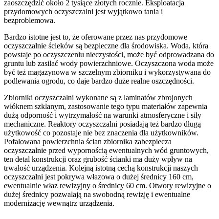
zaoszczędzić około 2 tysiące złotych rocznie. Eksploatacja
przydomowych oczyszczalni jest wyjątkowo tania i
bezproblemowa.
Bardzo istotne jest to, że oferowane przez nas przydomowe
oczyszczalnie ścieków są bezpieczne dla środowiska. Woda, która
powstaje po oczyszczeniu nieczystości, może być odprowadzana do
gruntu lub zasilać wody powierzchniowe. Oczyszczona woda może
być też magazynowa w szczelnym zbiorniku i wykorzystywana do
podlewania ogrodu, co daje bardzo duże realne oszczędności.
Zbiorniki oczyszczalni wykonane są z laminatów zbrojonych
włóknem szklanym, zastosowanie tego typu materiałów zapewnia
dużą odporność i wytrzymałość na warunki atmosferyczne i siły
mechaniczne. Reaktory oczyszczalni posiadają też bardzo długą
użytkowość co pozostaje nie bez znaczenia dla użytkowników.
Pofalowana powierzchnia ścian zbiornika zabezpiecza
oczyszczalnie przed wypornością ewentualnych wód gruntowych,
ten detal konstrukcji oraz grubość ścianki ma duży wpływ na
trwałość urządzenia. Kolejną istotną cechą konstrukcji naszych
oczyszczalni jest pokrywa włazowa o dużej średnicy 160 cm,
ewentualnie właz rewizyjny o średnicy 60 cm. Otwory rewizyjne o
dużej średnicy pozwalają na swobodną rewizję i ewentualne
modernizację wewnątrz urządzenia.