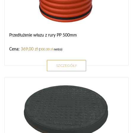
Przedłużenie włazu z rury PP 500mm
369,00
zł
(
300,00
zł
netto)
SZCZEGÓŁY