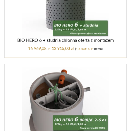
BIO HERO 6 + studnia chłonna oferta z montażem
16 969,08
zł
12 915,00
zł
(
10 500,00
zł
netto)