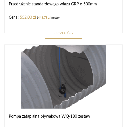
Przedłużenie standardowego włazu GRP o 500mm
552,00
zł
(
448,78
zł
netto)
SZCZEGÓŁY
Pompa zatapialna pływakowa WQ-180 zestaw