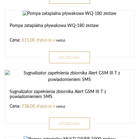
Pompa zatapialna pływakowa WQ-180 zestaw
615,00
zł
(
500,00
zł
netto)
SZCZEGÓŁY
Sygnalizator zapełnienia zbiornika Alert GSM III T z
powiadomieniem SMS
738,00
zł
(
600,00
zł
netto)
SZCZEGÓŁY