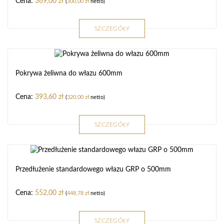
369,00
zł
(
300,00
zł
netto)
SZCZEGÓŁY
Pokrywa żeliwna do włazu 600mm
393,60
zł
(
320,00
zł
netto)
SZCZEGÓŁY
Przedłużenie standardowego włazu GRP o 500mm
552,00
zł
(
448,78
zł
netto)
SZCZEGÓŁY