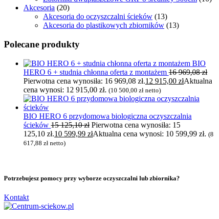
Akcesoria
(20)
Akcesoria do oczyszczalni ścieków
(13)
Akcesoria do plastikowych zbiorników
(13)
Polecane produkty
BIO
HERO 6 + studnia chłonna oferta z montażem
16 969,08
zł
Pierwotna cena wynosiła: 16 969,08 zł.
12 915,00
zł
Aktualna
cena wynosi: 12 915,00 zł.
(
10 500,00
zł
netto)
BIO HERO 6 przydomowa biologiczna oczyszczalnia
ścieków
15 125,10
zł
Pierwotna cena wynosiła: 15
125,10 zł.
10 599,99
zł
Aktualna cena wynosi: 10 599,99 zł.
(
8
617,88
zł
netto)
Potrzebujesz pomocy przy wyborze oczyszczalni lub zbiornika?
Kontakt