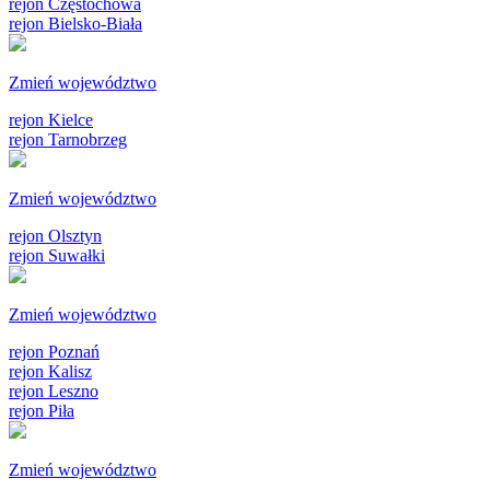
rejon Częstochowa
rejon Bielsko-Biała
Zmień województwo
rejon Kielce
rejon Tarnobrzeg
Zmień województwo
rejon Olsztyn
rejon Suwałki
Zmień województwo
rejon Poznań
rejon Kalisz
rejon Leszno
rejon Piła
Zmień województwo