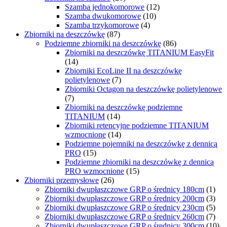
Szamba jednokomorowe
(12)
Szamba dwukomorowe
(10)
Szamba trzykomorowe
(4)
Zbiorniki na deszczówkę
(87)
Podziemne zbiorniki na deszczówkę
(86)
Zbiorniki na deszczówkę TITANIUM EasyFit
(14)
Zbiorniki EcoLine II na deszczówkę
polietylenowe
(7)
Zbiorniki Octagon na deszczówkę polietylenowe
(7)
Zbiorniki na deszczówkę podziemne
TITANIUM
(14)
Zbiorniki retencyjne podziemne TITANIUM
wzmocnione
(14)
Podziemne pojemniki na deszczówkę z dennicą
PRO
(15)
Podziemne zbiorniki na deszczówkę z dennicą
PRO wzmocnione
(15)
Zbiorniki przemysłowe
(26)
Zbiorniki dwupłaszczowe GRP o średnicy 180cm
(1)
Zbiorniki dwupłaszczowe GRP o średnicy 200cm
(3)
Zbiorniki dwupłaszczowe GRP o średnicy 230cm
(5)
Zbiorniki dwupłaszczowe GRP o średnicy 260cm
(7)
Zbiorniki dwupłaszczowe GRP o średnicy 300cm
(10)