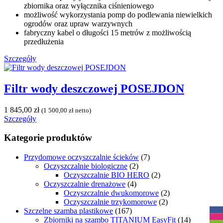
zbiornika oraz wyłącznika ciśnieniowego
możliwość wykorzystania pomp do podlewania niewielkich
ogrodów oraz upraw warzywnych
fabryczny kabel o długości 15 metrów z możliwością
przedłużenia
Szczegóły
Filtr wody deszczowej POSEJDON
1 845,00
zł
(
1 500,00
zł
netto)
Szczegóły
Kategorie produktów
Przydomowe oczyszczalnie ścieków
(7)
Oczyszczalnie biologiczne
(2)
Oczyszczalnie BIO HERO
(2)
Oczyszczalnie drenażowe
(4)
Oczyszczalnie dwukomorowe
(2)
R
Oczyszczalnie trzykomorowe
(2)
Szczelne szamba plastikowe
(167)
Zbiorniki na szambo TITANIUM EasyFit
(14)