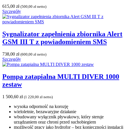
615,00
zł
(
500,00
zł
netto)
Szczegóły
Sygnalizator zapełnienia zbiornika Alert
GSM III T z powiadomieniem SMS
738,00
zł
(
600,00
zł
netto)
Szczegóły
Pompa zatapialna MULTI DIVER 1000
zestaw
1 500,60
zł
(
1 220,00
zł
netto)
wysoka odporność na korozję
wieloletnie, bezawaryjne działanie
wbudowany wyłącznik pływakowy, który steruje
urządzaniem oraz chroni przed suchobiegiem
możliwość pracy jako hydrofor – bez konieczności instalacji