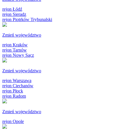
rejon Łódź
rejon Sieradz
rejon Piotrków Trybunalski
Zmień województwo
rejon Kraków
rejon Tarnów
rejon Nowy Sącz
Zmień województwo
rejon Warszawa
rejon Ciechanów
rejon Płock
rejon Radom
Zmień województwo
rejon Opole