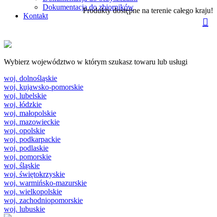
Dokumentacja do zbiorników
Produkty dostępne na terenie całego kraju!
Kontakt
Wybierz województwo w którym szukasz towaru lub usługi
woj. dolnośląskie
woj. kujawsko-pomorskie
woj. lubelskie
woj. łódzkie
woj. małopolskie
woj. mazowieckie
woj. opolskie
woj. podkarpackie
woj. podlaskie
woj. pomorskie
woj. śląskie
woj. świętokrzyskie
woj. warmińsko-mazurskie
woj. wielkopolskie
woj. zachodniopomorskie
woj. lubuskie