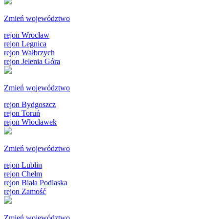
Zmień województwo
rejon Wrocław
rejon Legnica
rejon Wałbrzych
rejon Jelenia Góra
Zmień województwo
rejon Bydgoszcz
rejon Toruń
rejon Włocławek
Zmień województwo
rejon Lublin
rejon Chełm
rejon Biała Podlaska
rejon Zamość
Zmień województwo