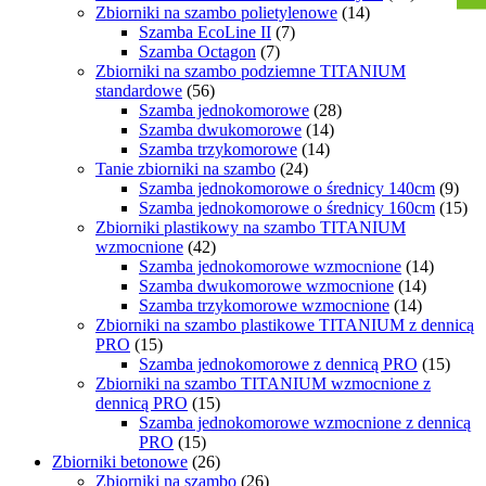
Zbiorniki na szambo polietylenowe
(14)
Szamba EcoLine II
(7)
Szamba Octagon
(7)
Zbiorniki na szambo podziemne TITANIUM
standardowe
(56)
Szamba jednokomorowe
(28)
Szamba dwukomorowe
(14)
Szamba trzykomorowe
(14)
Tanie zbiorniki na szambo
(24)
Szamba jednokomorowe o średnicy 140cm
(9)
Szamba jednokomorowe o średnicy 160cm
(15)
Zbiorniki plastikowy na szambo TITANIUM
wzmocnione
(42)
Szamba jednokomorowe wzmocnione
(14)
Szamba dwukomorowe wzmocnione
(14)
Szamba trzykomorowe wzmocnione
(14)
Zbiorniki na szambo plastikowe TITANIUM z dennicą
PRO
(15)
Szamba jednokomorowe z dennicą PRO
(15)
Zbiorniki na szambo TITANIUM wzmocnione z
dennicą PRO
(15)
Szamba jednokomorowe wzmocnione z dennicą
PRO
(15)
Zbiorniki betonowe
(26)
Zbiorniki na szambo
(26)