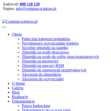
Zadzwoń:
888 128 128
Napisz:
info@centrum-sciekow.pl
Oferta
Pełna lista kategorii produktów
Przydomowe oczyszczalnie ścieków
Szczelne zbiorniki na szambo
Zbiorniki na wodę deszczową
Zbiorniki na wodę do celów przeciwpożarowych
Zbiorniki na gnojowicę
Zbiorniki na nawozy RSM
Zbiorniki do zastosowań przemysłowych
Akcesoria do zbiorników
Akcesoria do oczyszczalni
O firmie
Galeria
Blog
Realizacje
Dokumentacja
Prawo budowlane
Dokumentacja do oczyszczalni