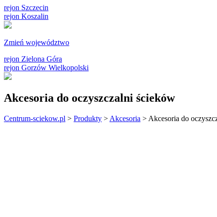
rejon Szczecin
rejon Koszalin
Zmień województwo
rejon Zielona Góra
rejon Gorzów Wielkopolski
Akcesoria do oczyszczalni ścieków
Centrum-sciekow.pl
>
Produkty
>
Akcesoria
>
Akcesoria do oczyszc