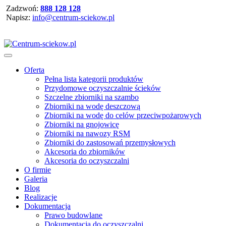
Zadzwoń:
888 128 128
Napisz:
info@centrum-sciekow.pl
Oferta
Pełna lista kategorii produktów
Przydomowe oczyszczalnie ścieków
Szczelne zbiorniki na szambo
Zbiorniki na wodę deszczową
Zbiorniki na wodę do celów przeciwpożarowych
Zbiorniki na gnojowicę
Zbiorniki na nawozy RSM
Zbiorniki do zastosowań przemysłowych
Akcesoria do zbiorników
Akcesoria do oczyszczalni
O firmie
Galeria
Blog
Realizacje
Dokumentacja
Prawo budowlane
Dokumentacja do oczyszczalni