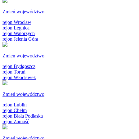
Zmień województwo
rejon Wrocław
rejon Legnica
rejon Wałbrzych
rejon Jelenia Góra
Zmień województwo
rejon Bydgoszcz
rejon Toruń
rejon Włocławek
Zmień województwo
rejon Lublin
rejon Chełm
rejon Biała Podlaska
rejon Zamość
Zmień województwo