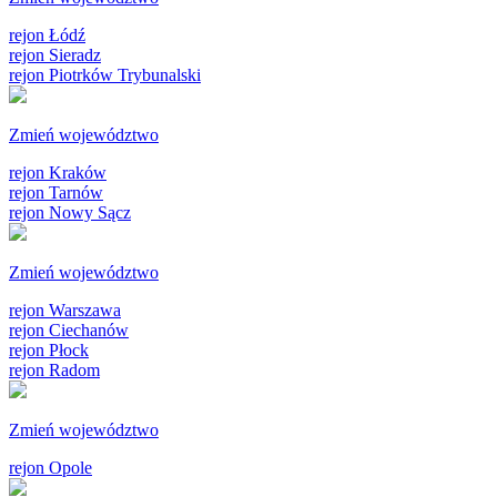
rejon Łódź
rejon Sieradz
rejon Piotrków Trybunalski
Zmień województwo
rejon Kraków
rejon Tarnów
rejon Nowy Sącz
Zmień województwo
rejon Warszawa
rejon Ciechanów
rejon Płock
rejon Radom
Zmień województwo
rejon Opole