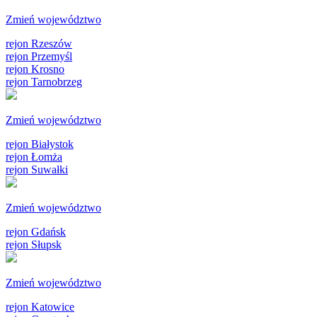
Zmień województwo
rejon Rzeszów
rejon Przemyśl
rejon Krosno
rejon Tarnobrzeg
Zmień województwo
rejon Białystok
rejon Łomża
rejon Suwałki
Zmień województwo
rejon Gdańsk
rejon Słupsk
Zmień województwo
rejon Katowice