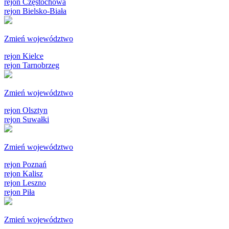
rejon Częstochowa
rejon Bielsko-Biała
Zmień województwo
rejon Kielce
rejon Tarnobrzeg
Zmień województwo
rejon Olsztyn
rejon Suwałki
Zmień województwo
rejon Poznań
rejon Kalisz
rejon Leszno
rejon Piła
Zmień województwo