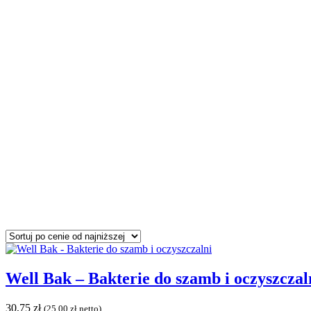
Well Bak – Bakterie do szamb i oczyszczal
30,75
zł
(
25,00
zł
netto)