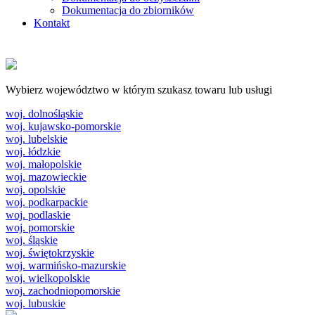
Dokumentacja do zbiorników
Kontakt
Wybierz województwo w którym szukasz towaru lub usługi
woj. dolnośląskie
woj. kujawsko-pomorskie
woj. lubelskie
woj. łódzkie
woj. małopolskie
woj. mazowieckie
woj. opolskie
woj. podkarpackie
woj. podlaskie
woj. pomorskie
woj. śląskie
woj. świętokrzyskie
woj. warmińsko-mazurskie
woj. wielkopolskie
woj. zachodniopomorskie
woj. lubuskie