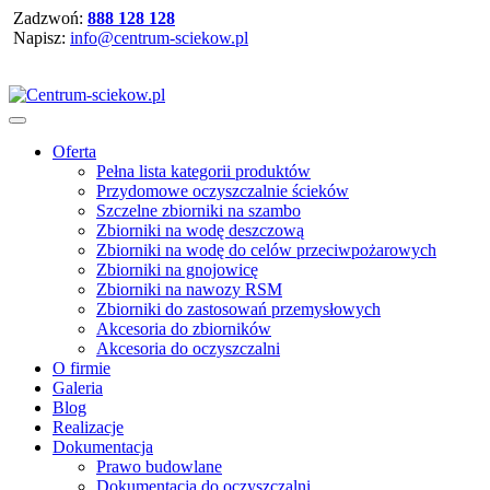
Zadzwoń:
888 128 128
Napisz:
info@centrum-sciekow.pl
Oferta
Pełna lista kategorii produktów
Przydomowe oczyszczalnie ścieków
Szczelne zbiorniki na szambo
Zbiorniki na wodę deszczową
Zbiorniki na wodę do celów przeciwpożarowych
Zbiorniki na gnojowicę
Zbiorniki na nawozy RSM
Zbiorniki do zastosowań przemysłowych
Akcesoria do zbiorników
Akcesoria do oczyszczalni
O firmie
Galeria
Blog
Realizacje
Dokumentacja
Prawo budowlane
Dokumentacja do oczyszczalni