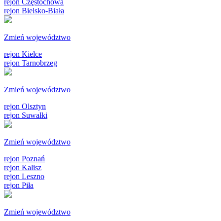
rejon Częstochowa
rejon Bielsko-Biała
Zmień województwo
rejon Kielce
rejon Tarnobrzeg
Zmień województwo
rejon Olsztyn
rejon Suwałki
Zmień województwo
rejon Poznań
rejon Kalisz
rejon Leszno
rejon Piła
Zmień województwo