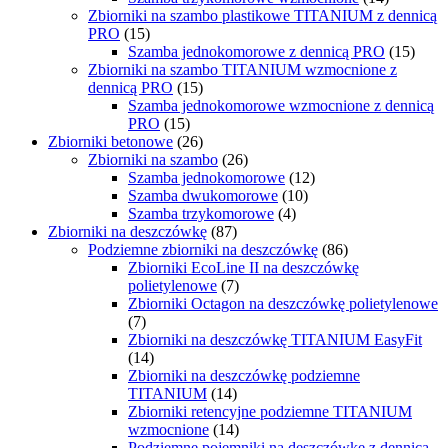
Zbiorniki na szambo plastikowe TITANIUM z dennicą
PRO
(15)
Szamba jednokomorowe z dennicą PRO
(15)
Zbiorniki na szambo TITANIUM wzmocnione z
dennicą PRO
(15)
Szamba jednokomorowe wzmocnione z dennicą
PRO
(15)
Zbiorniki betonowe
(26)
Zbiorniki na szambo
(26)
Szamba jednokomorowe
(12)
Szamba dwukomorowe
(10)
Szamba trzykomorowe
(4)
Zbiorniki na deszczówkę
(87)
Podziemne zbiorniki na deszczówkę
(86)
Zbiorniki EcoLine II na deszczówkę
polietylenowe
(7)
Zbiorniki Octagon na deszczówkę polietylenowe
(7)
Zbiorniki na deszczówkę TITANIUM EasyFit
(14)
Zbiorniki na deszczówkę podziemne
TITANIUM
(14)
Zbiorniki retencyjne podziemne TITANIUM
wzmocnione
(14)
Podziemne pojemniki na deszczówkę z dennicą