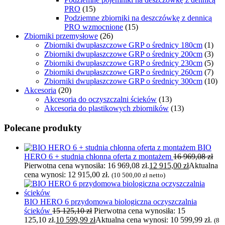
PRO
(15)
Podziemne zbiorniki na deszczówkę z dennicą
PRO wzmocnione
(15)
Zbiorniki przemysłowe
(26)
Zbiorniki dwupłaszczowe GRP o średnicy 180cm
(1)
Zbiorniki dwupłaszczowe GRP o średnicy 200cm
(3)
Zbiorniki dwupłaszczowe GRP o średnicy 230cm
(5)
Zbiorniki dwupłaszczowe GRP o średnicy 260cm
(7)
Zbiorniki dwupłaszczowe GRP o średnicy 300cm
(10)
Akcesoria
(20)
Akcesoria do oczyszczalni ścieków
(13)
Akcesoria do plastikowych zbiorników
(13)
Polecane produkty
BIO
HERO 6 + studnia chłonna oferta z montażem
16 969,08
zł
Pierwotna cena wynosiła: 16 969,08 zł.
12 915,00
zł
Aktualna
cena wynosi: 12 915,00 zł.
(
10 500,00
zł
netto)
BIO HERO 6 przydomowa biologiczna oczyszczalnia
ścieków
15 125,10
zł
Pierwotna cena wynosiła: 15
125,10 zł.
10 599,99
zł
Aktualna cena wynosi: 10 599,99 zł.
(
8