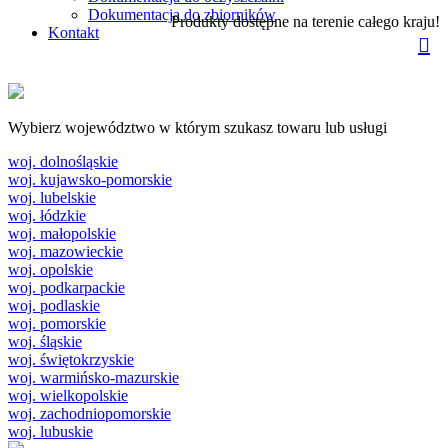
Dokumentacja do zbiorników
Produkty dostępne na terenie całego kraju!
Kontakt
Wybierz województwo w którym szukasz towaru lub usługi
woj. dolnośląskie
woj. kujawsko-pomorskie
woj. lubelskie
woj. łódzkie
woj. małopolskie
woj. mazowieckie
woj. opolskie
woj. podkarpackie
woj. podlaskie
woj. pomorskie
woj. śląskie
woj. świętokrzyskie
woj. warmińsko-mazurskie
woj. wielkopolskie
woj. zachodniopomorskie
woj. lubuskie