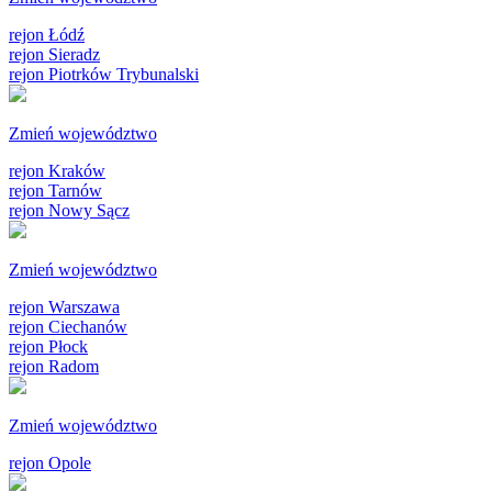
rejon Łódź
rejon Sieradz
rejon Piotrków Trybunalski
Zmień województwo
rejon Kraków
rejon Tarnów
rejon Nowy Sącz
Zmień województwo
rejon Warszawa
rejon Ciechanów
rejon Płock
rejon Radom
Zmień województwo
rejon Opole