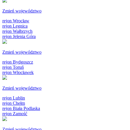
Zmień województwo
rejon Wrocław
rejon Legnica
rejon Wałbrzych
rejon Jelenia Góra
Zmień województwo
rejon Bydgoszcz
rejon Toruń
rejon Włocławek
Zmień województwo
rejon Lublin
rejon Chełm
rejon Biała Podlaska
rejon Zamość
Zmień województwo