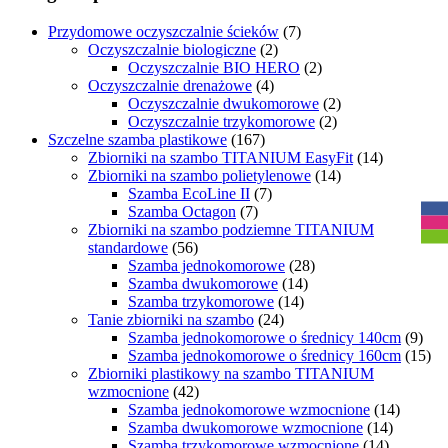
Przydomowe oczyszczalnie ścieków
(7)
Oczyszczalnie biologiczne
(2)
Oczyszczalnie BIO HERO
(2)
Oczyszczalnie drenażowe
(4)
Oczyszczalnie dwukomorowe
(2)
Oczyszczalnie trzykomorowe
(2)
Szczelne szamba plastikowe
(167)
Zbiorniki na szambo TITANIUM EasyFit
(14)
Zbiorniki na szambo polietylenowe
(14)
R
Szamba EcoLine II
(7)
Szamba Octagon
(7)
Zbiorniki na szambo podziemne TITANIUM
standardowe
(56)
Szamba jednokomorowe
(28)
Szamba dwukomorowe
(14)
Szamba trzykomorowe
(14)
Tanie zbiorniki na szambo
(24)
Szamba jednokomorowe o średnicy 140cm
(9)
Szamba jednokomorowe o średnicy 160cm
(15)
Zbiorniki plastikowy na szambo TITANIUM
wzmocnione
(42)
Szamba jednokomorowe wzmocnione
(14)
Szamba dwukomorowe wzmocnione
(14)
Szamba trzykomorowe wzmocnione
(14)