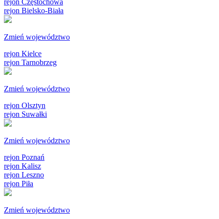
rejon Częstochowa
rejon Bielsko-Biała
Zmień województwo
rejon Kielce
rejon Tarnobrzeg
Zmień województwo
rejon Olsztyn
rejon Suwałki
Zmień województwo
rejon Poznań
rejon Kalisz
rejon Leszno
rejon Piła
Zmień województwo