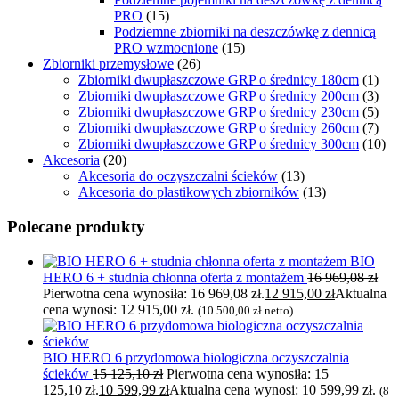
PRO
(15)
Podziemne zbiorniki na deszczówkę z dennicą
PRO wzmocnione
(15)
Zbiorniki przemysłowe
(26)
Zbiorniki dwupłaszczowe GRP o średnicy 180cm
(1)
Zbiorniki dwupłaszczowe GRP o średnicy 200cm
(3)
Zbiorniki dwupłaszczowe GRP o średnicy 230cm
(5)
Zbiorniki dwupłaszczowe GRP o średnicy 260cm
(7)
Zbiorniki dwupłaszczowe GRP o średnicy 300cm
(10)
Akcesoria
(20)
Akcesoria do oczyszczalni ścieków
(13)
Akcesoria do plastikowych zbiorników
(13)
Polecane produkty
BIO
HERO 6 + studnia chłonna oferta z montażem
16 969,08
zł
Pierwotna cena wynosiła: 16 969,08 zł.
12 915,00
zł
Aktualna
cena wynosi: 12 915,00 zł.
(
10 500,00
zł
netto)
BIO HERO 6 przydomowa biologiczna oczyszczalnia
ścieków
15 125,10
zł
Pierwotna cena wynosiła: 15
125,10 zł.
10 599,99
zł
Aktualna cena wynosi: 10 599,99 zł.
(
8