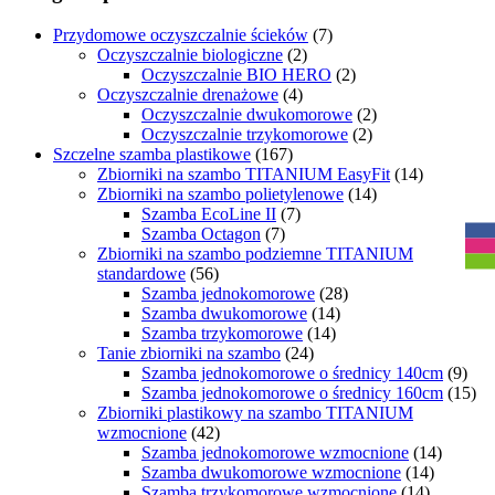
Przydomowe oczyszczalnie ścieków
(7)
Oczyszczalnie biologiczne
(2)
Oczyszczalnie BIO HERO
(2)
Oczyszczalnie drenażowe
(4)
Oczyszczalnie dwukomorowe
(2)
Oczyszczalnie trzykomorowe
(2)
Szczelne szamba plastikowe
(167)
Zbiorniki na szambo TITANIUM EasyFit
(14)
Zbiorniki na szambo polietylenowe
(14)
R
Szamba EcoLine II
(7)
Szamba Octagon
(7)
Zbiorniki na szambo podziemne TITANIUM
standardowe
(56)
Szamba jednokomorowe
(28)
Szamba dwukomorowe
(14)
Szamba trzykomorowe
(14)
Tanie zbiorniki na szambo
(24)
Szamba jednokomorowe o średnicy 140cm
(9)
Szamba jednokomorowe o średnicy 160cm
(15)
Zbiorniki plastikowy na szambo TITANIUM
wzmocnione
(42)
Szamba jednokomorowe wzmocnione
(14)
Szamba dwukomorowe wzmocnione
(14)
Szamba trzykomorowe wzmocnione
(14)