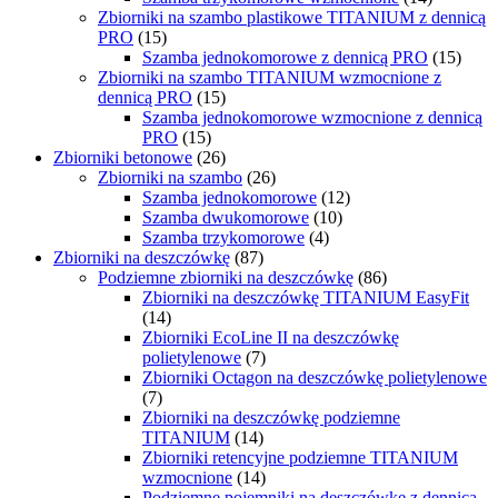
Zbiorniki na szambo plastikowe TITANIUM z dennicą
PRO
(15)
Szamba jednokomorowe z dennicą PRO
(15)
Zbiorniki na szambo TITANIUM wzmocnione z
dennicą PRO
(15)
Szamba jednokomorowe wzmocnione z dennicą
PRO
(15)
Zbiorniki betonowe
(26)
Zbiorniki na szambo
(26)
Szamba jednokomorowe
(12)
Szamba dwukomorowe
(10)
Szamba trzykomorowe
(4)
Zbiorniki na deszczówkę
(87)
Podziemne zbiorniki na deszczówkę
(86)
Zbiorniki na deszczówkę TITANIUM EasyFit
(14)
Zbiorniki EcoLine II na deszczówkę
polietylenowe
(7)
Zbiorniki Octagon na deszczówkę polietylenowe
(7)
Zbiorniki na deszczówkę podziemne
TITANIUM
(14)
Zbiorniki retencyjne podziemne TITANIUM
wzmocnione
(14)
Podziemne pojemniki na deszczówkę z dennicą