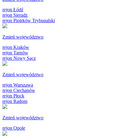
rejon Łódź
rejon Sieradz
rejon Piotrków Trybunalski
Zmień województwo
rejon Kraków
rejon Tarnów
rejon Nowy Sącz
Zmień województwo
rejon Warszawa
rejon Ciechanów
rejon Płock
rejon Radom
Zmień województwo
rejon Opole