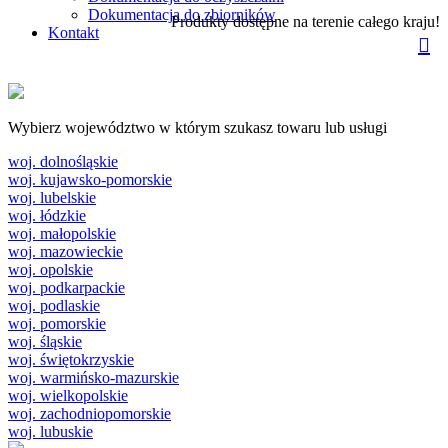
Dokumentacja do zbiorników
Produkty dostępne na terenie całego kraju!
Kontakt
Wybierz województwo w którym szukasz towaru lub usługi
woj. dolnośląskie
woj. kujawsko-pomorskie
woj. lubelskie
woj. łódzkie
woj. małopolskie
woj. mazowieckie
woj. opolskie
woj. podkarpackie
woj. podlaskie
woj. pomorskie
woj. śląskie
woj. świętokrzyskie
woj. warmińsko-mazurskie
woj. wielkopolskie
woj. zachodniopomorskie
woj. lubuskie