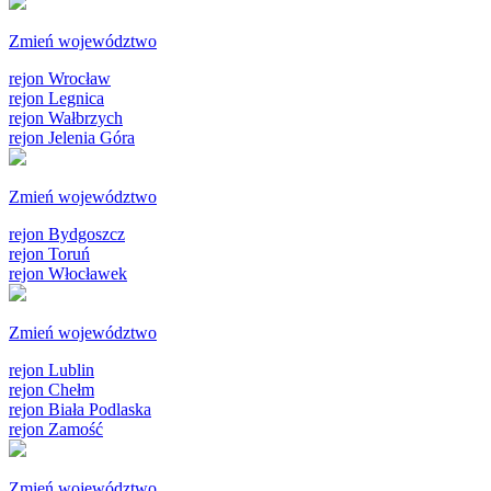
Zmień województwo
rejon Wrocław
rejon Legnica
rejon Wałbrzych
rejon Jelenia Góra
Zmień województwo
rejon Bydgoszcz
rejon Toruń
rejon Włocławek
Zmień województwo
rejon Lublin
rejon Chełm
rejon Biała Podlaska
rejon Zamość
Zmień województwo