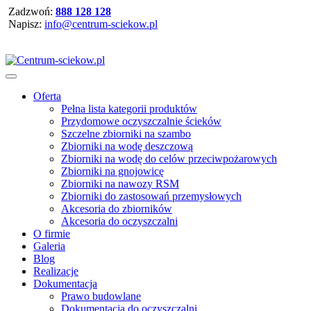
Zadzwoń:
888 128 128
Napisz:
info@centrum-sciekow.pl
Oferta
Pełna lista kategorii produktów
Przydomowe oczyszczalnie ścieków
Szczelne zbiorniki na szambo
Zbiorniki na wodę deszczową
Zbiorniki na wodę do celów przeciwpożarowych
Zbiorniki na gnojowicę
Zbiorniki na nawozy RSM
Zbiorniki do zastosowań przemysłowych
Akcesoria do zbiorników
Akcesoria do oczyszczalni
O firmie
Galeria
Blog
Realizacje
Dokumentacja
Prawo budowlane
Dokumentacja do oczyszczalni