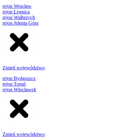
rejon Wrocław
rejon Legnica
rejon Wałbrzych
rejon Jelenia Góra
Zmień województwo
rejon Bydgoszcz
rejon Toruń
rejon Włocławek
Zmień województwo