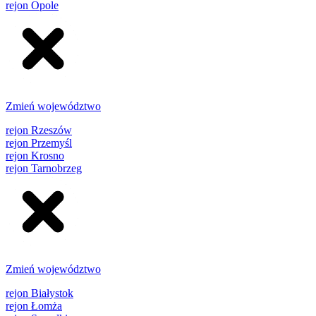
rejon Opole
Zmień województwo
rejon Rzeszów
rejon Przemyśl
rejon Krosno
rejon Tarnobrzeg
Zmień województwo
rejon Białystok
rejon Łomża