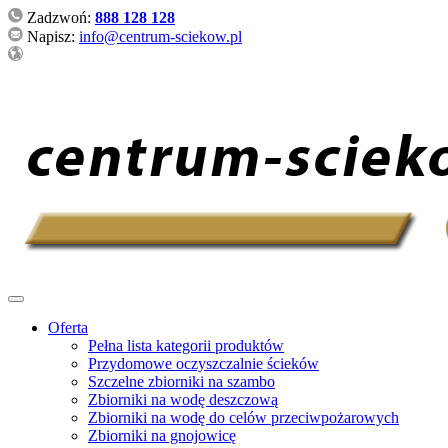
Zadzwoń:
888 128 128
Napisz:
info@centrum-sciekow.pl
Oferta
Pełna lista kategorii produktów
Przydomowe oczyszczalnie ścieków
Szczelne zbiorniki na szambo
Zbiorniki na wodę deszczową
Zbiorniki na wodę do celów przeciwpożarowych
Zbiorniki na gnojowicę