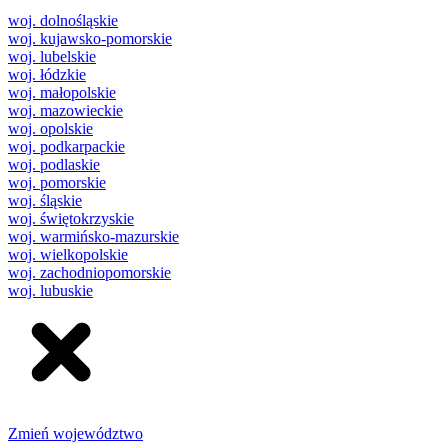
woj. dolnośląskie
woj. kujawsko-pomorskie
woj. lubelskie
woj. łódzkie
woj. małopolskie
woj. mazowieckie
woj. opolskie
woj. podkarpackie
woj. podlaskie
woj. pomorskie
woj. śląskie
woj. świętokrzyskie
woj. warmińsko-mazurskie
woj. wielkopolskie
woj. zachodniopomorskie
woj. lubuskie
Zmień województwo