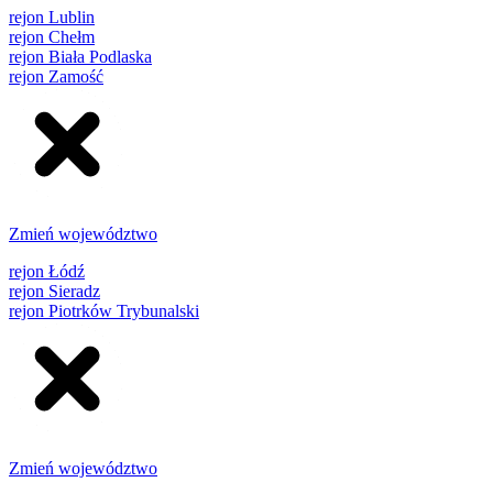
rejon Lublin
rejon Chełm
rejon Biała Podlaska
rejon Zamość
Zmień województwo
rejon Łódź
rejon Sieradz
rejon Piotrków Trybunalski
Zmień województwo