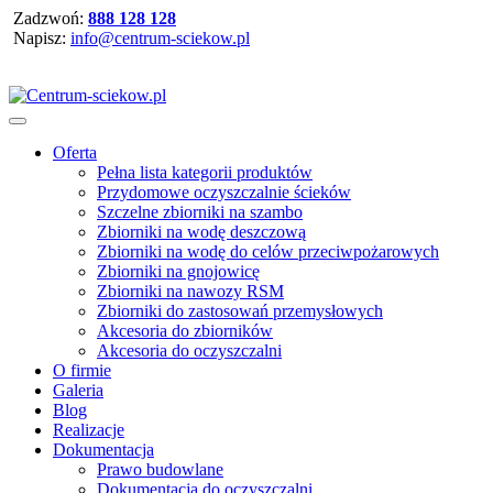
Zadzwoń:
888 128 128
Napisz:
info@centrum-sciekow.pl
Oferta
Pełna lista kategorii produktów
Przydomowe oczyszczalnie ścieków
Szczelne zbiorniki na szambo
Zbiorniki na wodę deszczową
Zbiorniki na wodę do celów przeciwpożarowych
Zbiorniki na gnojowicę
Zbiorniki na nawozy RSM
Zbiorniki do zastosowań przemysłowych
Akcesoria do zbiorników
Akcesoria do oczyszczalni
O firmie
Galeria
Blog
Realizacje
Dokumentacja
Prawo budowlane
Dokumentacja do oczyszczalni