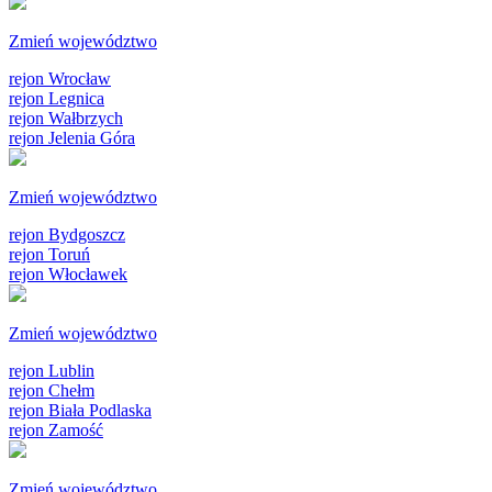
Zmień województwo
rejon Wrocław
rejon Legnica
rejon Wałbrzych
rejon Jelenia Góra
Zmień województwo
rejon Bydgoszcz
rejon Toruń
rejon Włocławek
Zmień województwo
rejon Lublin
rejon Chełm
rejon Biała Podlaska
rejon Zamość
Zmień województwo