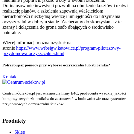
naturalne i poprawić jakość wody w swoim otoczeniu.
Dofinansowanie inwestycji pozwoli na obniżenie kosztów i ułatwi
realizację planów, a szkolenia zapewnią właścicielom
nieruchomości niezbędną wiedzę i umiejętności do utrzymania
oczyszczalni w dobrym stanie. Zachęcamy do skorzystania z tej
szansy i dołączenia do grona osób dbających o środowisko
naturalne.
Więcej informacji można uzyskać na
stronie
https://www.wfosigw.katowice.pl/program-pilotazowy-
przydomowa-oczyszczalnia.html
Potrzebujesz pomocy przy wyborze oczyszczalni lub zbiornika?
Kontakt
Centrum-Ścieków.pl jest własnością firmy E4C, producenta wysokiej jakości
kompozytowych zbiorników do zastosowań w budownictwie oraz systemów
przydomowych oczyszczalni ścieków.
Produkty
Sklep