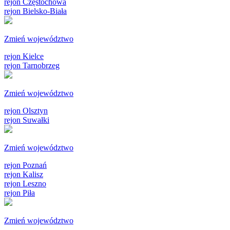
rejon Częstochowa
rejon Bielsko-Biała
Zmień województwo
rejon Kielce
rejon Tarnobrzeg
Zmień województwo
rejon Olsztyn
rejon Suwałki
Zmień województwo
rejon Poznań
rejon Kalisz
rejon Leszno
rejon Piła
Zmień województwo