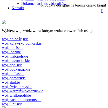
Dokumentacja do zbiorników
Produkty dostępne na terenie całego kraju!
Kontakt
Wybierz województwo w którym szukasz towaru lub usługi
woj. dolnośląskie
woj. kujawsko-pomorskie
woj. lubelskie
woj. łódzkie
woj. małopolskie
woj. mazowieckie
woj. opolskie
woj. podkarpackie
woj. podlaskie
woj. pomorskie
woj. śląskie
woj. świętokrzyskie
woj. warmińsko-mazurskie
woj. wielkopolskie
woj. zachodniopomorskie
woj. lubuskie