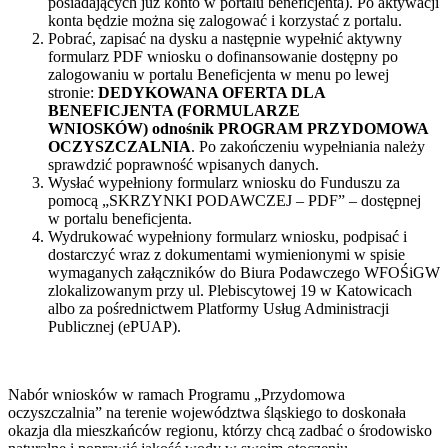
posiadających już konto w portalu beneficjenta). Po aktywacji
konta będzie można się zalogować i korzystać z portalu.
Pobrać, zapisać na dysku a następnie wypełnić aktywny
formularz PDF wniosku o dofinansowanie dostępny po
zalogowaniu w portalu Beneficjenta w menu po lewej
stronie:
DEDYKOWANA OFERTA DLA
BENEFICJENTA (FORMULARZE
WNIOSKÓW) odnośnik PROGRAM PRZYDOMOWA
OCZYSZCZALNIA
. Po zakończeniu wypełniania należy
sprawdzić poprawność wpisanych danych.
Wysłać wypełniony formularz wniosku do Funduszu za
pomocą „SKRZYNKI PODAWCZEJ – PDF” – dostępnej
w portalu beneficjenta.
Wydrukować wypełniony formularz wniosku, podpisać i
dostarczyć wraz z dokumentami wymienionymi w spisie
wymaganych załączników do Biura Podawczego WFOŚiGW
zlokalizowanym przy ul. Plebiscytowej 19 w Katowicach
albo za pośrednictwem Platformy Usług Administracji
Publicznej (ePUAP).
Nabór wniosków w ramach Programu „Przydomowa
oczyszczalnia” na terenie województwa śląskiego to doskonała
okazja dla mieszkańców regionu, którzy chcą zadbać o środowisko