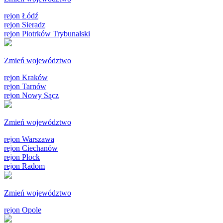
rejon Łódź
rejon Sieradz
rejon Piotrków Trybunalski
Zmień województwo
rejon Kraków
rejon Tarnów
rejon Nowy Sącz
Zmień województwo
rejon Warszawa
rejon Ciechanów
rejon Płock
rejon Radom
Zmień województwo
rejon Opole