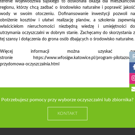
terenie województwa śląskiego to doskonała okazja dla mieszkańców
regionu, którzy chcą zadbać o środowisko naturalne i poprawić jakość
wody w swoim otoczeniu. Dofinansowanie inwestycji pozwoli na
obniżenie kosztów i ułatwi realizację planów, a szkolenia zapewnią
właścicielom nieruchomości niezbędną wiedzę i umiejętności do
utrzymania oczyszczalni w dobrym stanie. Zachęcamy do skorzystania z
tej szansy i dołączenia do grona osób dbających o środowisko naturalne.
Więcej informacji można uzyskać na
stronie
https://www.wfosigw.katowice.pl/program-pilotazowy-
przydomowa-oczyszczalnia.html
Potrzebujesz pomocy przy wyborze oczyszczalni lub zbiornika?
KONTAKT