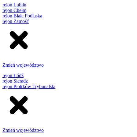
rejon Lublin
rejon Chełm
rejon Biała Podlaska
rejon Zamość
Zmień województwo
rejon Łódź
rejon Sieradz
rejon Piotrków Trybunalski
Zmień województwo