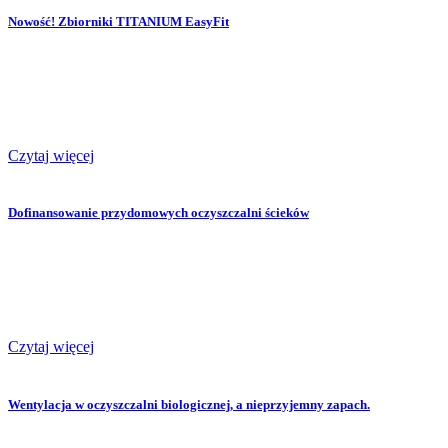
Nowość! Zbiorniki TITANIUM EasyFit
Czytaj więcej
Dofinansowanie przydomowych oczyszczalni ścieków
Czytaj więcej
Wentylacja w oczyszczalni biologicznej, a nieprzyjemny zapach.