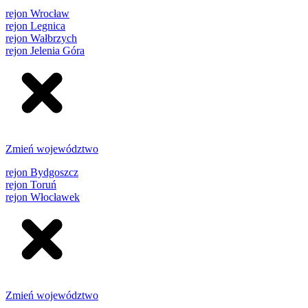
rejon Wrocław
rejon Legnica
rejon Wałbrzych
rejon Jelenia Góra
Zmień województwo
rejon Bydgoszcz
rejon Toruń
rejon Włocławek
Zmień województwo