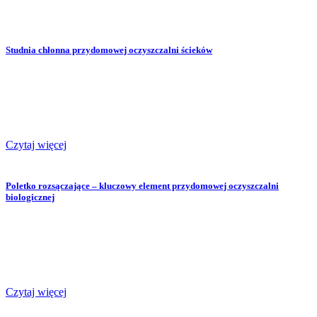
Studnia chłonna przydomowej oczyszczalni ścieków
Czytaj więcej
Poletko rozsączające – kluczowy element przydomowej oczyszczalni
biologicznej
Czytaj więcej