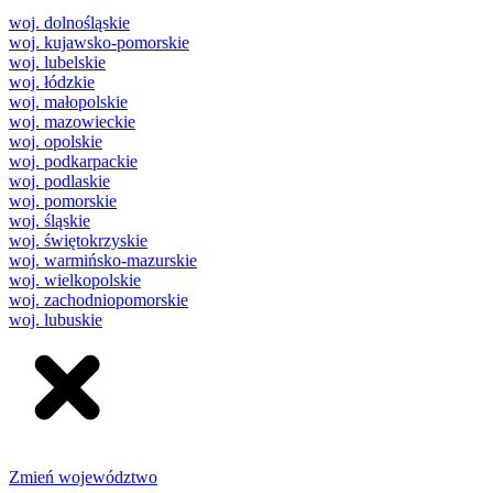
woj. dolnośląskie
woj. kujawsko-pomorskie
woj. lubelskie
woj. łódzkie
woj. małopolskie
woj. mazowieckie
woj. opolskie
woj. podkarpackie
woj. podlaskie
woj. pomorskie
woj. śląskie
woj. świętokrzyskie
woj. warmińsko-mazurskie
woj. wielkopolskie
woj. zachodniopomorskie
woj. lubuskie
Zmień województwo