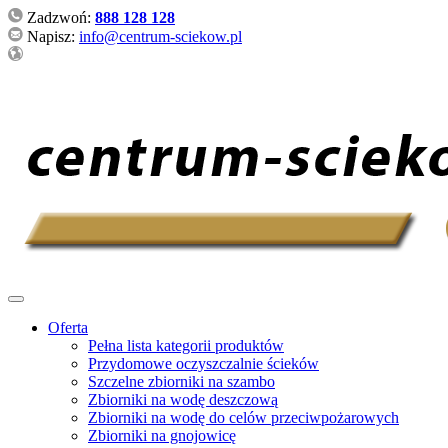
Zadzwoń:
888 128 128
Napisz:
info@centrum-sciekow.pl
Oferta
Pełna lista kategorii produktów
Przydomowe oczyszczalnie ścieków
Szczelne zbiorniki na szambo
Zbiorniki na wodę deszczową
Zbiorniki na wodę do celów przeciwpożarowych
Zbiorniki na gnojowicę