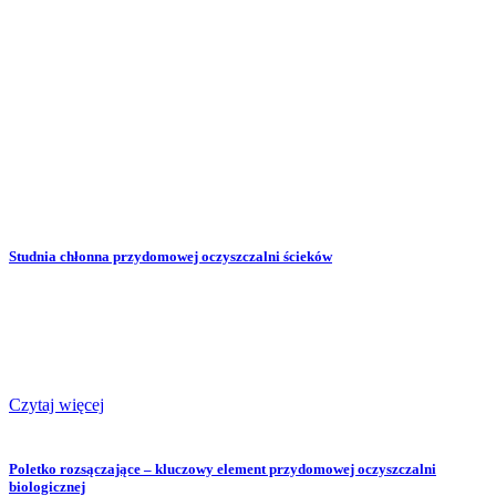
Studnia chłonna przydomowej oczyszczalni ścieków
Czytaj więcej
Poletko rozsączające – kluczowy element przydomowej oczyszczalni
biologicznej