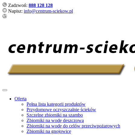
Zadzwoń:
888 128 128
Napisz:
info@centrum-sciekow.pl
Oferta
Pełna lista kategorii produktów
Przydomowe oczyszczalnie ścieków
Szczelne zbiorniki na szambo
Zbiorniki na wodę deszczową
Zbiorniki na wodę do celów przeciwpożarowych
Zbiorniki na gnojowicę