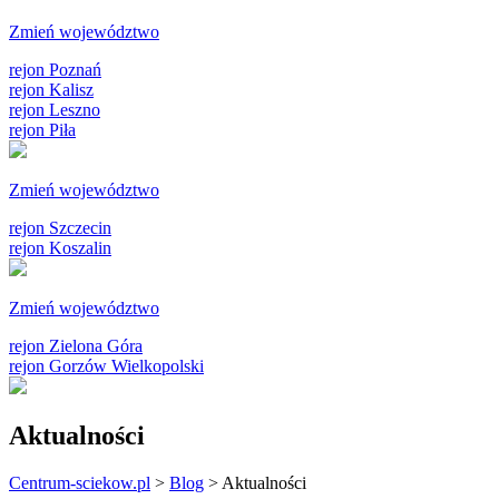
Zmień województwo
rejon Poznań
rejon Kalisz
rejon Leszno
rejon Piła
Zmień województwo
rejon Szczecin
rejon Koszalin
Zmień województwo
rejon Zielona Góra
rejon Gorzów Wielkopolski
Aktualności
Centrum-sciekow.pl
>
Blog
>
Aktualności