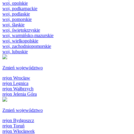
woj. opolskie
woj. podkarpackie
woj. podlaskie
woj. pomorskie
woj. śląskie
woj. świętokrzyskie
woj. warmińsko-mazurskie
woj. wielkopolskie
woj. zachodniopomorskie
woj. lubuskie
Zmień województwo
rejon Wrocław
rejon Legnica
rejon Wałbrzych
rejon Jelenia Góra
Zmień województwo
rejon Bydgoszcz
rejon Toruń
rejon Włocławek