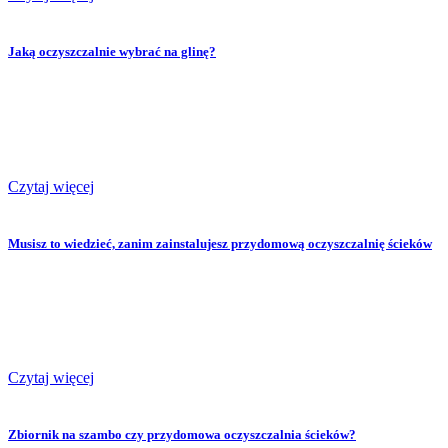
Jaką oczyszczalnie wybrać na glinę?
Czytaj więcej
Musisz to wiedzieć, zanim zainstalujesz przydomową oczyszczalnię ścieków
Czytaj więcej
Zbiornik na szambo czy przydomowa oczyszczalnia ścieków?