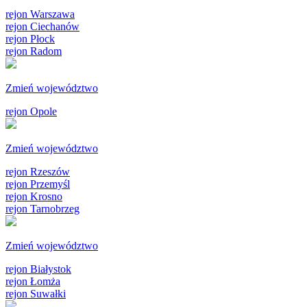
rejon Warszawa
rejon Ciechanów
rejon Płock
rejon Radom
Zmień województwo
rejon Opole
Zmień województwo
rejon Rzeszów
rejon Przemyśl
rejon Krosno
rejon Tarnobrzeg
Zmień województwo
rejon Białystok
rejon Łomża
rejon Suwałki