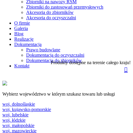
Zbiorniki na nawozy RSM
Zbiorniki do zastosowań przemysłowych
Akcesoria do zbiorników
Akcesoria do oczyszczalni
O firmie
Galeria
Blog
Realizacje
Dokumentacja
Prawo budowlane
Dokumentacja do oczyszczalni
Dokumentacja do zbiorników
Produkty dostępne na terenie całego kraju!
Kontakt
Wybierz województwo w którym szukasz towaru lub usługi
woj. dolnośląskie
woj. kujawsko-pomorskie
woj. lubelskie
woj. łódzkie
woj. małopolskie
woj. mazowieckie