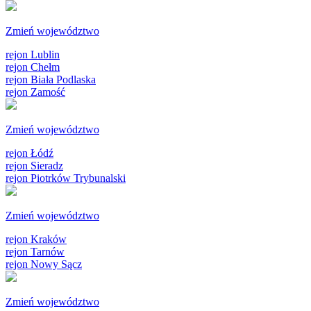
Zmień województwo
rejon Lublin
rejon Chełm
rejon Biała Podlaska
rejon Zamość
Zmień województwo
rejon Łódź
rejon Sieradz
rejon Piotrków Trybunalski
Zmień województwo
rejon Kraków
rejon Tarnów
rejon Nowy Sącz
Zmień województwo