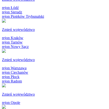
rejon Łódź
rejon Sieradz
rejon Piotrków Trybunalski
Zmień województwo
rejon Kraków
rejon Tarnów
rejon Nowy Sącz
Zmień województwo
rejon Warszawa
rejon Ciechanów
rejon Płock
rejon Radom
Zmień województwo
rejon Opole