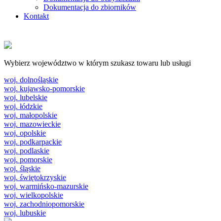
Dokumentacja do zbiorników
Kontakt
Wybierz województwo w którym szukasz towaru lub usługi
woj. dolnośląskie
woj. kujawsko-pomorskie
woj. lubelskie
woj. łódzkie
woj. małopolskie
woj. mazowieckie
woj. opolskie
woj. podkarpackie
woj. podlaskie
woj. pomorskie
woj. śląskie
woj. świętokrzyskie
woj. warmińsko-mazurskie
woj. wielkopolskie
woj. zachodniopomorskie
woj. lubuskie