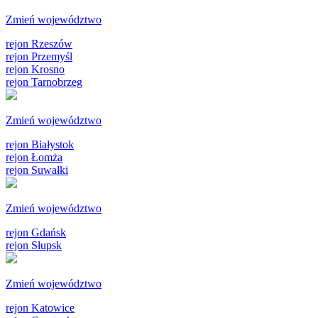
Zmień województwo
rejon Rzeszów
rejon Przemyśl
rejon Krosno
rejon Tarnobrzeg
Zmień województwo
rejon Białystok
rejon Łomża
rejon Suwałki
Zmień województwo
rejon Gdańsk
rejon Słupsk
Zmień województwo
rejon Katowice