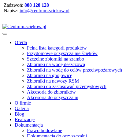
Zadzwoń:
888 128 128
Napisz:
info@centrum-sciekow.pl
Oferta
Pełna lista kategorii produktów
Przydomowe oczyszczalnie ścieków
Szczelne zbiorniki na szambo
Zbiorniki na wodę deszczową
Zbiorniki na wodę do celów przeciwpożarowych
Zbiorniki na gnojowicę
Zbiorniki na nawozy RSM
Zbiorniki do zastosowań przemysłowych
Akcesoria do zbiorników
Akcesoria do oczyszczalni
O firmie
Galeria
Blog
Realizacje
Dokumentacja
Prawo budowlane
Dokumentacja do oczyszczalni