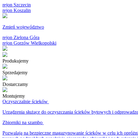
rejon Szczecin
rejon Koszalin
Zmień województwo
rejon Zielona Góra
rejon Gorzów Wielkopolski
Produkujemy
Sprzedajemy
Dostarczamy
Montujemy
Oczyszczalnie ścieków
Urządzenia służące do oczyszczania ścieków bytowych i odprowadzenia
Zbiorniki na szambo
Pozwalają na bezpieczne magazynowanie ścieków w celu ich opróżnie