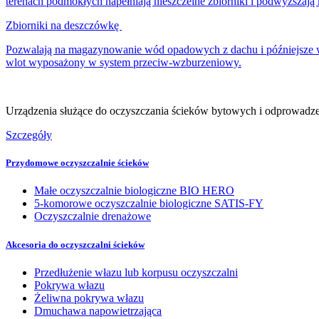
terenach podmokłych napełniają nieszczelne zbiorniki i podwyższają
Zbiorniki na deszczówkę
Pozwalają na magazynowanie wód opadowych z dachu i późniejsze w
wlot wyposażony w system przeciw-wzburzeniowy.
Urządzenia służące do oczyszczania ścieków bytowych i odprowadzenia
Szczegóły
Przydomowe oczyszczalnie ścieków
Małe oczyszczalnie biologiczne BIO HERO
5-komorowe oczyszczalnie biologiczne SATIS-FY
Oczyszczalnie drenażowe
Akcesoria do oczyszczalni ścieków
Przedłużenie włazu lub korpusu oczyszczalni
Pokrywa włazu
Żeliwna pokrywa włazu
Dmuchawa napowietrzająca