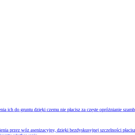
 ich do gruntu dzięki czemu nie płacisz za częste opróżnianie szamba
nia przez wóz asenizacyjny, dzięki bezdyskusyjnej szczelności płaci