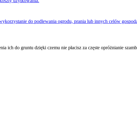
 koszty użytkowania.
ykorzystanie do podlewania ogrodu, prania lub innych celów gospoda
 ich do gruntu dzięki czemu nie płacisz za częste opróżnianie szamba