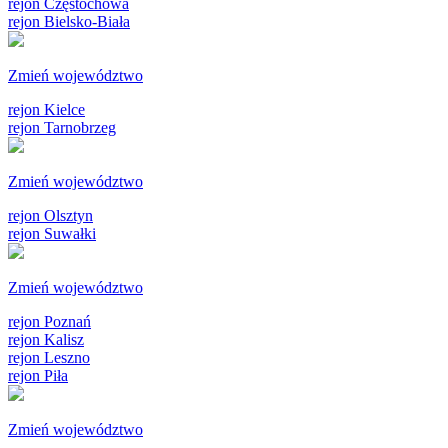
rejon Częstochowa
rejon Bielsko-Biała
Zmień województwo
rejon Kielce
rejon Tarnobrzeg
Zmień województwo
rejon Olsztyn
rejon Suwałki
Zmień województwo
rejon Poznań
rejon Kalisz
rejon Leszno
rejon Piła
Zmień województwo