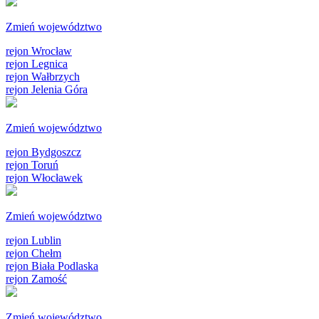
Zmień województwo
rejon Wrocław
rejon Legnica
rejon Wałbrzych
rejon Jelenia Góra
Zmień województwo
rejon Bydgoszcz
rejon Toruń
rejon Włocławek
Zmień województwo
rejon Lublin
rejon Chełm
rejon Biała Podlaska
rejon Zamość
Zmień województwo