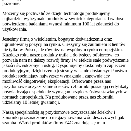
poziomie.
Możemy się pochwalić że dzięki technologii produkujemy
najbardziej wytrzymałe produkty w swoich kategoriach. Trwałość
potwierdzona badaniami wynosi minimum 100 lat zdatności do
użytkowania.
Jesteśmy firmą o wieloletnim, bogatym doświadczeniu oraz
ugruntowanej pozycji na rynku. Cieszymy się zaufaniem Klientów
nie tylko w Polsce, ale również na wspólnym rynku europejskim.
Każdego roku nasze produkty trafiają do tysięcy odbiorców, co
pozwala nam na dalszy rozwój firmy i w efekcie stałe podwyższanie
jakości świadczonych usług. Dysponujemy doskonałym zapleczem
produkcyjnym, dzięki czemu jesteśmy w stanie dostarczyć Państwu
produkt spełniający najwyższe wymagania i zapewniający
możliwość długotrwałej eksploatacji. Oferowane przez nas
przydomowe oczyszczalnie ścieków i zbiorniki posiadają certyfikaty
poświadczające spełnienie wymagań bezpieczeństwa stawianych w
normach europejskich. Na produkowane przez nas zbiorniki
udzielamy 10 letniej gwarancji.
Naszą specjalnością są przydomowe oczyszczalnie ścieków i
zbiorniki przeznaczone do magazynowania wód deszczowych jak i
szamba. Wśród produktów firmy E4C znajdują się m.in.