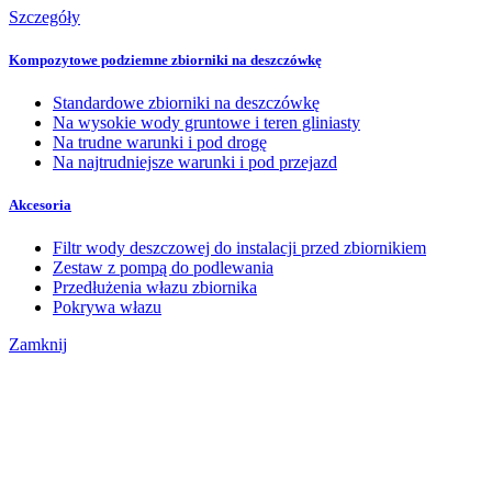
Szczegóły
Kompozytowe podziemne zbiorniki na deszczówkę
Standardowe zbiorniki na deszczówkę
Na wysokie wody gruntowe i teren gliniasty
Na trudne warunki i pod drogę
Na najtrudniejsze warunki i pod przejazd
Akcesoria
Filtr wody deszczowej do instalacji przed zbiornikiem
Zestaw z pompą do podlewania
Przedłużenia włazu zbiornika
Pokrywa włazu
Zamknij