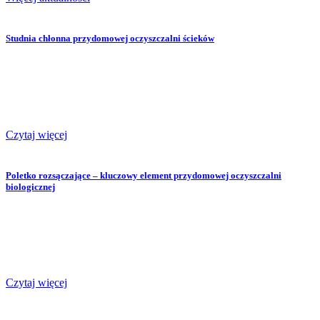
Studnia chłonna przydomowej oczyszczalni ścieków
Czytaj więcej
Poletko rozsączające – kluczowy element przydomowej oczyszczalni
biologicznej
Czytaj więcej