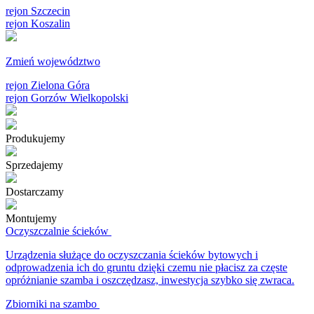
rejon Szczecin
rejon Koszalin
Zmień województwo
rejon Zielona Góra
rejon Gorzów Wielkopolski
Produkujemy
Sprzedajemy
Dostarczamy
Montujemy
Oczyszczalnie ścieków
Urządzenia służące do oczyszczania ścieków bytowych i
odprowadzenia ich do gruntu dzięki czemu nie płacisz za częste
opróżnianie szamba i oszczędzasz, inwestycja szybko się zwraca.
Zbiorniki na szambo