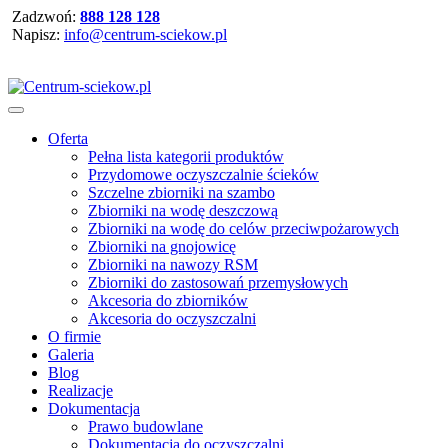
Zadzwoń:
888 128 128
Napisz:
info@centrum-sciekow.pl
Oferta
Pełna lista kategorii produktów
Przydomowe oczyszczalnie ścieków
Szczelne zbiorniki na szambo
Zbiorniki na wodę deszczową
Zbiorniki na wodę do celów przeciwpożarowych
Zbiorniki na gnojowicę
Zbiorniki na nawozy RSM
Zbiorniki do zastosowań przemysłowych
Akcesoria do zbiorników
Akcesoria do oczyszczalni
O firmie
Galeria
Blog
Realizacje
Dokumentacja
Prawo budowlane
Dokumentacja do oczyszczalni