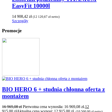
EasyFit 10000l
14 908,42
zł
(
12 120,67
zł
netto)
Szczegóły
Promocje
BIO HERO 6 + studnia chłonna oferta z
montażem
16 969,08
zł
Pierwotna cena wynosiła: 16 969,08 zł.
12
915,00
zł
Aktualna cena wynosi: 12 915,00 zł.
(
10 500,00
zł
netto)