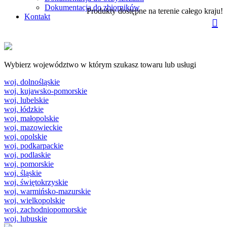
Dokumentacja do zbiorników
Produkty dostępne na terenie całego kraju!
Kontakt
Wybierz województwo w którym szukasz towaru lub usługi
woj. dolnośląskie
woj. kujawsko-pomorskie
woj. lubelskie
woj. łódzkie
woj. małopolskie
woj. mazowieckie
woj. opolskie
woj. podkarpackie
woj. podlaskie
woj. pomorskie
woj. śląskie
woj. świętokrzyskie
woj. warmińsko-mazurskie
woj. wielkopolskie
woj. zachodniopomorskie
woj. lubuskie