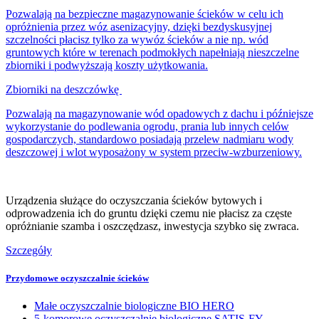
Pozwalają na bezpieczne magazynowanie ścieków w celu ich
opróżnienia przez wóz asenizacyjny, dzięki bezdyskusyjnej
szczelności płacisz tylko za wywóz ścieków a nie np. wód
gruntowych które w terenach podmokłych napełniają nieszczelne
zbiorniki i podwyższają koszty użytkowania.
Zbiorniki na deszczówkę
Pozwalają na magazynowanie wód opadowych z dachu i późniejsze
wykorzystanie do podlewania ogrodu, prania lub innych celów
gospodarczych, standardowo posiadają przelew nadmiaru wody
deszczowej i wlot wyposażony w system przeciw-wzburzeniowy.
Urządzenia służące do oczyszczania ścieków bytowych i
odprowadzenia ich do gruntu dzięki czemu nie płacisz za częste
opróżnianie szamba i oszczędzasz, inwestycja szybko się zwraca.
Szczegóły
Przydomowe oczyszczalnie ścieków
Małe oczyszczalnie biologiczne BIO HERO
5-komorowe oczyszczalnie biologiczne SATIS-FY