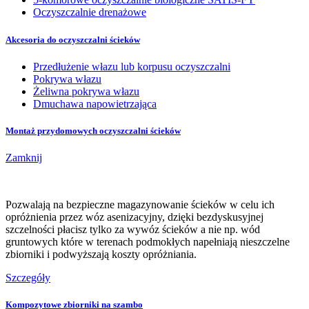
Oczyszczalnie drenażowe
Akcesoria do oczyszczalni ścieków
Przedłużenie włazu lub korpusu oczyszczalni
Pokrywa włazu
Żeliwna pokrywa włazu
Dmuchawa napowietrzająca
Montaż przydomowych oczyszczalni ścieków
Zamknij
Pozwalają na bezpieczne magazynowanie ścieków w celu ich
opróżnienia przez wóz asenizacyjny, dzięki bezdyskusyjnej
szczelności płacisz tylko za wywóz ścieków a nie np. wód
gruntowych które w terenach podmokłych napełniają nieszczelne
zbiorniki i podwyższają koszty opróżniania.
Szczegóły
Kompozytowe zbiorniki na szambo