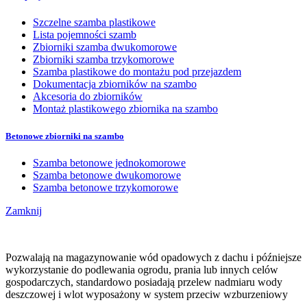
Szczelne szamba plastikowe
Lista pojemności szamb
Zbiorniki szamba dwukomorowe
Zbiorniki szamba trzykomorowe
Szamba plastikowe do montażu pod przejazdem
Dokumentacja zbiorników na szambo
Akcesoria do zbiorników
Montaż plastikowego zbiornika na szambo
Betonowe zbiorniki na szambo
Szamba betonowe jednokomorowe
Szamba betonowe dwukomorowe
Szamba betonowe trzykomorowe
Zamknij
Pozwalają na magazynowanie wód opadowych z dachu i późniejsze
wykorzystanie do podlewania ogrodu, prania lub innych celów
gospodarczych, standardowo posiadają przelew nadmiaru wody
deszczowej i wlot wyposażony w system przeciw wzburzeniowy