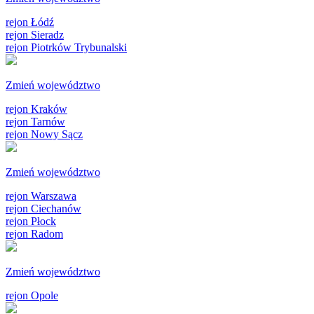
rejon Łódź
rejon Sieradz
rejon Piotrków Trybunalski
Zmień województwo
rejon Kraków
rejon Tarnów
rejon Nowy Sącz
Zmień województwo
rejon Warszawa
rejon Ciechanów
rejon Płock
rejon Radom
Zmień województwo
rejon Opole