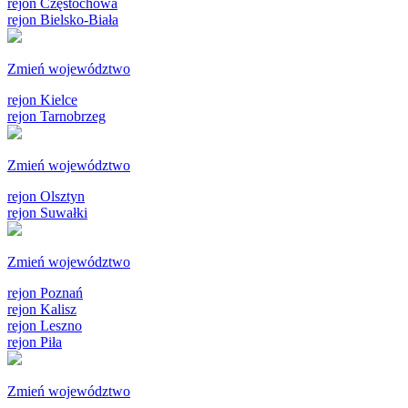
rejon Częstochowa
rejon Bielsko-Biała
Zmień województwo
rejon Kielce
rejon Tarnobrzeg
Zmień województwo
rejon Olsztyn
rejon Suwałki
Zmień województwo
rejon Poznań
rejon Kalisz
rejon Leszno
rejon Piła
Zmień województwo