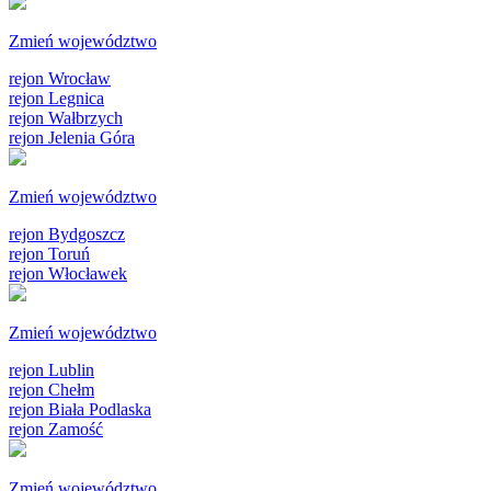
Zmień województwo
rejon Wrocław
rejon Legnica
rejon Wałbrzych
rejon Jelenia Góra
Zmień województwo
rejon Bydgoszcz
rejon Toruń
rejon Włocławek
Zmień województwo
rejon Lublin
rejon Chełm
rejon Biała Podlaska
rejon Zamość
Zmień województwo